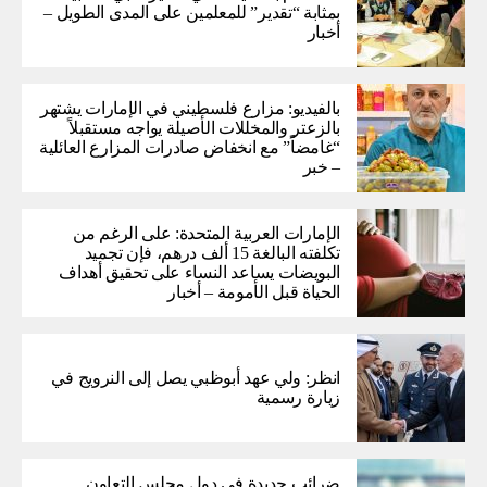
بمثابة “تقدير” للمعلمين على المدى الطويل –
أخبار
بالفيديو: مزارع فلسطيني في الإمارات يشتهر
بالزعتر والمخللات الأصيلة يواجه مستقبلاً
“غامضاً” ​​مع انخفاض صادرات المزارع العائلية
– خبر
الإمارات العربية المتحدة: على الرغم من
تكلفته البالغة 15 ألف درهم، فإن تجميد
البويضات يساعد النساء على تحقيق أهداف
الحياة قبل الأمومة – أخبار
انظر: ولي عهد أبوظبي يصل إلى النرويج في
زيارة رسمية
ضرائب جديدة في دول مجلس التعاون