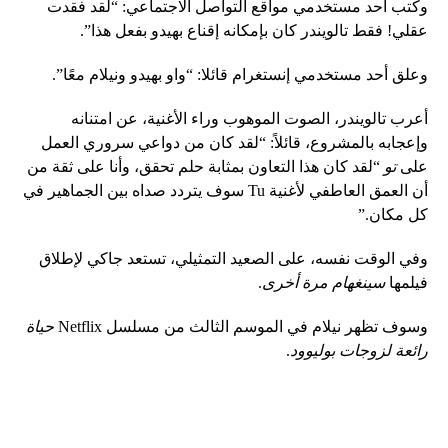
وكتب أحد مستخدمي مواقع التواصل الاجتماعي: “لقد فقدت
عقلي! فقط تالويندر كان بإمكانه إقناع بهيدو بفعل هذا”.
وعلق أحد مستخدمي إنستغرام قائلا: “واو بهيدو ونيلام معًا”.
أعرب تالويندر، الصوت الموهوب وراء الأغنية، عن امتنانه
وإعجابه بالمشروع، قائلاً: “لقد كان من دواعي سروري العمل
على
تو
“لقد كان هذا التعاون بمثابة حلم تحقق، وأنا على ثقة من
أن العمق العاطفي لأغنية Tu سوف يتردد صداه بين الجماهير في
كل مكان.”
وفي الوقت نفسه، على الصعيد التمثيلي، تستعد جاكي لإطلاق
فيلمها
سينغهام مرة أخرى
.
وسوف تظهر نيلام في الموسم الثالث من مسلسل Netflix
حياة
رائعة لزوجات بوليوود
.