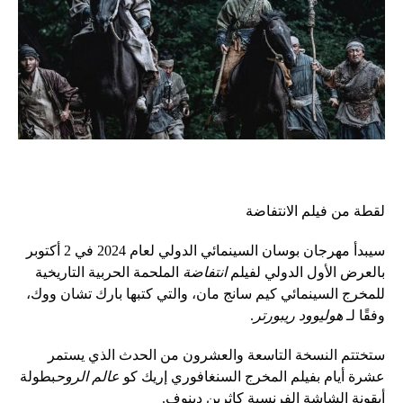
لقطة من فيلم الانتفاضة
سيبدأ مهرجان بوسان السينمائي الدولي لعام 2024 في 2 أكتوبر
بالعرض الأول الدولي لفيلم
انتفاضة
الملحمة الحربية التاريخية
للمخرج السينمائي كيم سانج مان، والتي كتبها بارك تشان ووك،
وفقًا لـ
هوليوود ريبورتر
.
ستختتم النسخة التاسعة والعشرون من الحدث الذي يستمر
عشرة أيام بفيلم المخرج السنغافوري إريك كو
عالم الروح
بطولة
أيقونة الشاشة الفرنسية كاثرين دينوف.