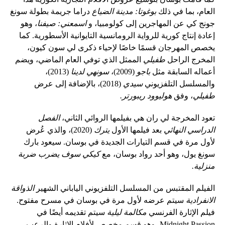
العام، بما في ذلك
بوغوتا: مدينة الضياع
دراما جريمة بطولة سونغ
جونج كي عن المهاجرين إلى كولومبيا، و
اسمعني: صيفنا
، وهو
إعادة إنتاج كورية للرواية الرومانسية التايوانية الأسطورية. كما
يخصص المهرجان قسمًا خاصًا لإحياء ذكرى لي سون كيون،
المخرج الراحل
طفيلي
الممثل الذي توفي العام الماضي، ويضم
أعماله السابقة مثل
باجو
(2009)،
سونهي لدينا
(2013)،
والمسلسل التلفزيوني
سيدي
(2018)، بالإضافة إلى عرض
طفيلي
، وفق
هوليوود ريبورتر.
تعود المخرجة لي ران هي بفيلمها الروائي الثاني،
الفصل
الدراسي النهائي
بعد فيلمها الأول
يترك
(2020)، والذي عُرض
لأول مرة في قسم التيارات الجديدة في بوسان. سيعود بارك
سونغ يول، وهو أحد رواد بوسان، مع
كيكي سوف يضرب ضربة
منزلية.
الفيلم المقتبس من المسلسل التلفزيوني الياباني الشهير
الذواقة
الانفرادية
سيتم عرضه لأول مرة في بوسان في مسرح مفتوح.
فيلم الإثارة الفرنسي
مكالمة ليلية
سيتم تقديمه أيضًا في
Midnight Passion، وهو قسم مخصص لأفلام الإثارة والرعب