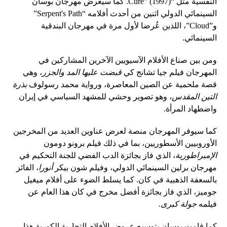
النفسية مثل “Cure” (1997). كما سيعرض مهرجان بوسان
السينمائي الدولي اثنين من أحدث أفلامه “Serpent's Path”
و”Cloud”، اللذين عُرضا لأول مرة في مهرجان البندقية
السينمائي.
ومن بين صناع الأفلام الآسيويين الآخرين المشاركين في
المهرجان فيلم جيا تشانج كي
قبضت عليها المد والجزر
، وهي
قصة ملحمية عن الصين المعاصرة، ورواية محمد رسولوف
بذرة
التين المقدس
، وهو تصوير وحشي للمشهد السياسي في إيران
واضطهاد المرأة.
كما سيوفر المهرجان منصة لعرض عناوين العديد من المخرجين
الأوروبيين الأسطوريين، بما في ذلك فيلم برونو دومون
الإمبراطورية
، الذي فاز بجائزة الدب الفضي للجنة التحكيم في
مهرجان برلين السينمائي الدولي، وفيلم شون بيكر
أنورا
، الفائز
بالسعفة الذهبية في كان. كما يسلط الضوء على أفلام ميغيل
جوميز، الذي فاز بجائزة أفضل مخرج في كان هذا العام عن
فيلمه
جولة كبرى.
كما قامت بوسان بتوسيع عروض الأفلام التجارية الكورية هذا