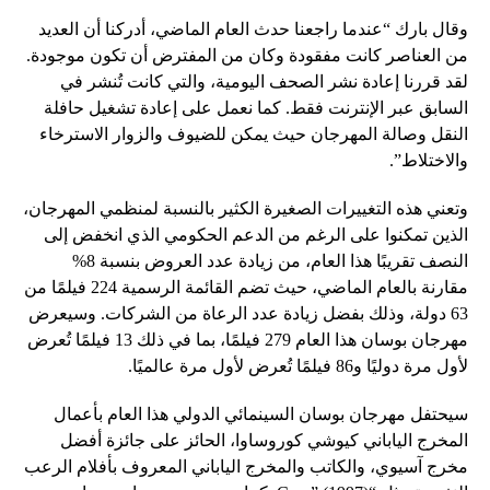
وقال بارك “عندما راجعنا حدث العام الماضي، أدركنا أن العديد
من العناصر كانت مفقودة وكان من المفترض أن تكون موجودة.
لقد قررنا إعادة نشر الصحف اليومية، والتي كانت تُنشر في
السابق عبر الإنترنت فقط. كما نعمل على إعادة تشغيل حافلة
النقل وصالة المهرجان حيث يمكن للضيوف والزوار الاسترخاء
والاختلاط”.
وتعني هذه التغييرات الصغيرة الكثير بالنسبة لمنظمي المهرجان،
الذين تمكنوا على الرغم من الدعم الحكومي الذي انخفض إلى
النصف تقريبًا هذا العام، من زيادة عدد العروض بنسبة 8%
مقارنة بالعام الماضي، حيث تضم القائمة الرسمية 224 فيلمًا من
63 دولة، وذلك بفضل زيادة عدد الرعاة من الشركات. وسيعرض
مهرجان بوسان هذا العام 279 فيلمًا، بما في ذلك 13 فيلمًا تُعرض
لأول مرة دوليًا و86 فيلمًا تُعرض لأول مرة عالميًا.
سيحتفل مهرجان بوسان السينمائي الدولي هذا العام بأعمال
المخرج الياباني كيوشي كوروساوا، الحائز على جائزة أفضل
مخرج آسيوي، والكاتب والمخرج الياباني المعروف بأفلام الرعب