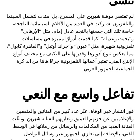
تُنسى
لم تقتصر موهبة
شيرين
على المسرح، بل امتدت لتشمل السينما
والتلفزيون. شاركت في العديد من الأفلام السينمائية الناجحة،
خاصة تلك التي جمعتها بالنجم عادل إمام، مثل “الإرهابي”
و”بخيت وعديلة”. كما قدمت أدوارًا مميزة في مسلسلات
تلفزيونية شهيرة، مثل “عيون” و”جراند أوتيل” و”القاهرة كابول”،
مما يعكس تنوع أدوارها وقدرتها على التكيف مع مختلف أنواع
الإنتاج الفني. تعتبر أعمالها التلفزيونية جزءًا هامًا من الذاكرة
الجماعية للجمهور العربي.
تفاعل واسع مع النعي
فور انتشار خبر الوفاة، عبّر عدد كبير من الفنانين والمثقفين
والإعلاميين عن حزنهم العميق وتعازيهم للفنانة
شيرين
. وتلقّت
الفنانة العديد من المكالمات والرسائل من زملائها في الوسط
الفني، بالإضافة إلى تعازي الجمهور عبر وسائل التواصل