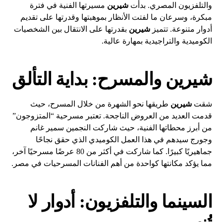
والتلفزيون المصري. بدأت
شيرين
مسيرتها الفنية في فترة
مبكرة، وسرعان ما لفتت الأنظار بموهبتها وقدرتها على تقديم
أدوار متنوعة. تتميز
شيرين
بقدرتها على الانتقال بين الشخصيات
الكوميدية والتراجيدية بمهارة عالية.
شيرين والمسرح: بداية التألق
شقت
شيرين
طريقها نحو الشهرة من خلال المسرح، حيث
قدمت العديد من العروض الناجحة. تعتبر مسرحية “المتزوجون”
من أبرز محطاتها الفنية، حيث شاركت النجمين سمير غانم
وجورج سيدهم في هذا العمل الكوميدي الذي حقق نجاحًا
جماهيريًا كبيرًا. كما شاركت في أكثر من 80 عرضًا مسرحيًا آخر،
مما يؤكد مكانتها كواحدة من أهم الفنانات المسرحيات في مصر.
السينما والتلفزيون: أدوار لا