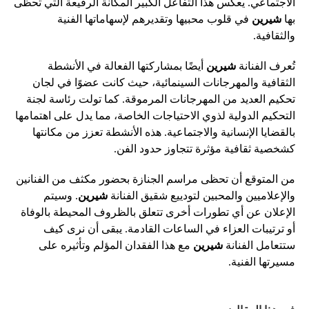
الاجتماعي. يعكس هذا التفاعل الكبير المكانة الرفيعة التي تحظى
بها
شيرين
في قلوب محبيها وتقديرهم لإسهاماتها الفنية
والثقافية.
تُعرف الفنانة
شيرين
أيضًا بمشاركتها الفعالة في الأنشطة
الثقافية والمهرجانات السينمائية، حيث كانت عضوًا في لجان
تحكيم العديد من المهرجانات المرموقة. كما تولت رئاسة لجنة
التحكيم الدولية لذوي الاحتياجات الخاصة، مما يدل على اهتمامها
بالقضايا الإنسانية والاجتماعية. هذه الأنشطة تعزز من مكانتها
كشخصية ثقافية مؤثرة تتجاوز حدود الفن.
من المتوقع أن تحظى مراسم الجنازة بحضور مكثف من الفنانين
والإعلاميين والمحبين لتودييع شقيق الفنانة
شيرين
. وسيتم
الإعلان عن أي تطورات أخرى تتعلق بالظروف المحيطة بالوفاة
أو ترتيبات العزاء في الساعات القادمة. يبقى أن نرى كيف
ستتعامل الفنانة
شيرين
مع هذا الفقدان المؤلم وتأثيره على
مسيرتها الفنية.