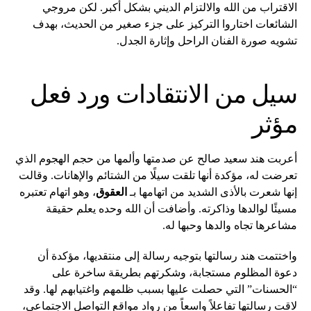
الاقتراب من الله والالتزام الديني بشكل أكبر. لكن مروجي
الشائعات اختاروا التركيز على جزء صغير من الحديث، بهدف
تشويه صورة الفنان الراحل وإثارة الجدل.
سيل من الانتقادات ورد فعل
مؤثر
أعربت هند سعيد صالح عن صدمتها وألمها من حجم الهجوم الذي
تعرضت له، مؤكدة أنها تلقت سيلًا من الشتائم والإهانات. وقالت
إنها شعرت بالأذى الشديد من اتهامها بـ
العقوق
، وهو اتهام تعتبره
مسيئًا لوالدها وذاكرته. وأضافت أن الله وحده يعلم حقيقة
مشاعرها تجاه والدها وحبها له.
واختتمت هند رسالتها بتوجيه رسالة إلى منتقديها، مؤكدة أن
دعوة المظلوم مستجابة، وشكرتهم بطريقة ساخرة على
“الحسنات” التي حصلت عليها بسبب ظلمهم واغتيابهم لها. وقد
لاقت رسالتها تفاعلاً واسعاً من رواد مواقع التواصل الاجتماعي،