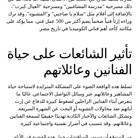
ذلك مسرحية “مدرسة المشاغبين” ومسرحية “العيال كبرت”،
بالإضافة إلى أفلام مثل “سلام يا صاحبي” و”المشبوه”. وقد ترك
وراءه إرثاً فنياً ضخماً يضم أكثر من 500 عمل فني، مما يؤكد على
مكانته كأحد أهم فناني الكوميديا في تاريخ مصر.
تأثير الشائعات على حياة
الفنانين وعائلاتهم
تسلط هذه الواقعة الضوء على المشكلة المتزايدة لاستباحة حياة
المشاهير وعائلاتهم عبر وسائل التواصل الاجتماعي. غالبًا ما
يتعرض أبناء الفنانين الراحلين لضغوط كبيرة للدفاع عن إرث
آبائهم ضد محاولات التشويه أو البحث عن الشهرة السريعة.
وتشكل الشائعات والأخبار الكاذبة تهديدًا حقيقيًا لسمعة الفنانين
وعائلاتهم، وقد تتسبب في أضرار نفسية واجتماعية كبيرة.
من المتوقع أن تستمر المناقشات حول هذه القضية في الأيام