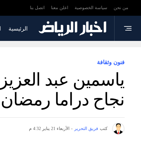
من نحن
سياسة الخصوصية
اعلن معنا
اتصل بنا
الرئيسية
ا
فنون وثقافة
ياسمين عبد العزيز
نجاح دراما رمضان
كتب
فريق التحرير
-
الأربعاء 21 يناير 4:32 م