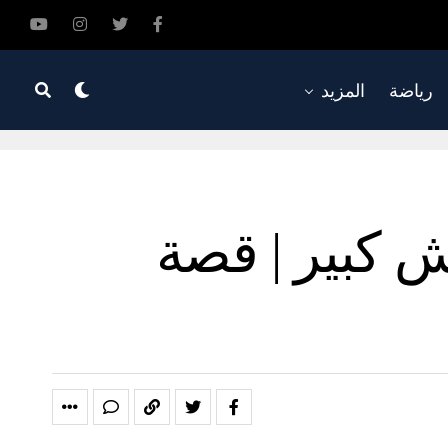
رياضة
المزيد
 كبير | قصة