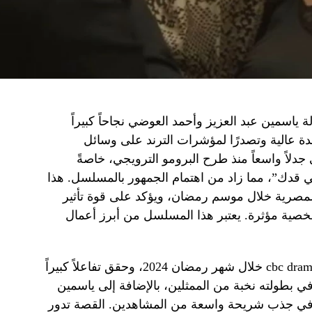
اسمين عبد العزيز وأحمد العوضي نجاحاً كبيراً
 عالية وتصدرًا لمؤشرات الترند على وسائل
 جدلاً واسعاً منذ طرح البرومو الترويجي، خاصةً
ي قدك”، مما زاد من اهتمام الجمهور بالمسلسل. هذا
ا المصرية خلال موسم رمضان، ويؤكد على قوة تأثير
شخصية مؤثرة. يعتبر هذا المسلسل من أبرز أعمال
عرض المسلسل على قناة cbc وقناة cbc drama خلال شهر رمضان 2024، وحقق تفاعلاً كبيراً
 بطولته نخبة من الممثلين، بالإضافة إلى ياسمين
 في جذب شريحة واسعة من المشاهدين. القصة تدور