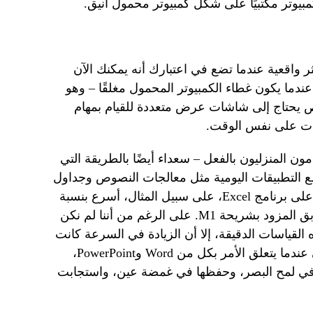
كمبيوتر مكتبيًا على شكل كمبيوتر محمول أنيق.
ر واقعية عندما تضع في اعتبارك أنه يمكنك الآن
دما يكون غطاء الكمبيوتر المحمول مغلقًا – وهو
 يحتاج إلى شاشات عرض متعددة للقيام بمهام
دات على نفس الوقت.
 المنزليون بالفعل – سعداء أيضًا بالطريقة التي
هاز MacBook Air الجديد مع التطبيقات اليومية مثل معالجات النصوص وجداول
البيانات. تدعي شركة Apple أن العمل على برنامج Excel، على سبيل المثال، أسرع بنسبة
35 بالمائة من جهاز MacBook Air السابق المزود بشريحة M1. على الرغم من أننا لم نكن
 القياسات الدقيقة، إلا أن الزيادة في السرعة كانت
واضحة بالنسبة للمستخدم العادي مثلي عندما يتعلق الأمر بكل من Word وPowerPoint،
 إطلاق البرامج في لمح البصر، وحفظها في غمضة عين، واستجابت