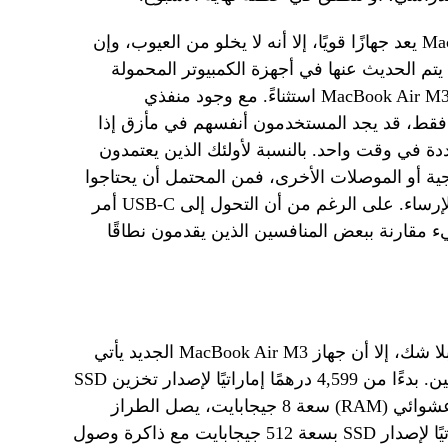
على الرغم من أن جهاز MacBook Air M3 يعد جهازًا قويًا، إلا أنه لا يخلو من العيوب، وإن
ي يتم الحديث عنها في أجهزة الكمبيوتر المحمولة
الحديثة هو اختيار المنافذ، ولا يعد جهاز MacBook Air M3 استثناءً. مع وجود منفذي
 الرأس فقط، قد يجد المستخدمون أنفسهم في مأزق إذا
دة في وقت واحد. بالنسبة لأولئك الذين يعتمدون
اشات الخارجية أو الموصلات الأخرى، فمن المحتمل أن يحتاجوا
إلى الاستثمار في المحولات أو قاعدة الإرساء. على الرغم من أن التحول إلى USB-C أمر
يء مقارنة ببعض المنافسين الذين يقدمون نطاقًا
أيضًا، على الرغم من كونه جهازًا رائعًا بلا شك، إلا أن جهاز MacBook Air M3 الجديد يأتي
بسعر قد يردع بعض المشترين المحتملين. بدءًا من 4,599 درهمًا إماراتيًا لإصدار تخزين SSD
بسعة 256 جيجابايت مع ذاكرة وصول عشوائي (RAM) سعة 8 جيجابايت، يصل الطراز
مقاس 13 بوصة إلى 6,279 درهمًا إماراتيًا لإصدار SSD بسعة 512 جيجابايت مع ذاكرة وصول