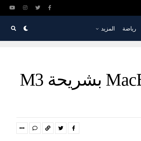
رياضة
المزيد
Apple تعمل على تحسين جهاز MacBook Air بشريحة M3