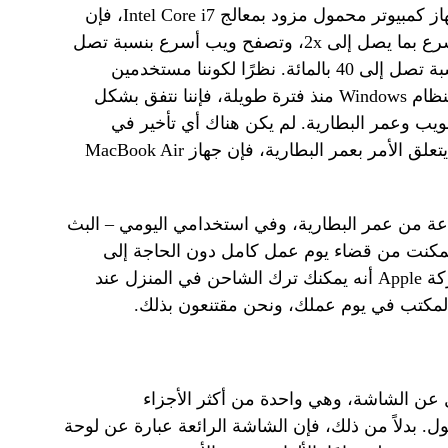
تدعي شركة Apple أنه بالمقارنة مع جهاز كمبيوتر محمول مزود بمعالج Intel Core i7، فإن
جهاز MacBook Air الجديد يوفر أداء أسرع بما يصل إلى 2x، وتصفح ويب أسرع بنسبة تصل
إلى 50 بالمائة، وعمر بطارية أطول بنسبة تصل إلى 40 بالمائة. نظرًا لكوننا مستخدمين
لأجهزة الكمبيوتر المحمولة التي تعمل بنظام Windows منذ فترة طويلة، فإننا نتفق بشكل
يب وعمر البطارية. لم يكن هناك أي تأخير في
تحميل مقاطع فيديو YouTube، وعندما يتعلق الأمر بعمر البطارية، فإن جهاز MacBook Air
شركة Apple ما يصل إلى 18 ساعة من عمر البطارية، وفي استخدامي اليومي – البث
 تمكنت من قضاء يوم عمل كامل دون الحاجة إلى
استخدام الشاحن الخاص بي. تقول شركة Apple أنه يمكنك ترك الشاحن في المنزل عند
لمكتب في يوم عملك، ونحن مقتنعون بذلك.
زل عن الشاشة، وهي واحدة من أكثر الأجزاء
. بدلاً من ذلك، فإن الشاشة الرائعة عبارة عن لوحة