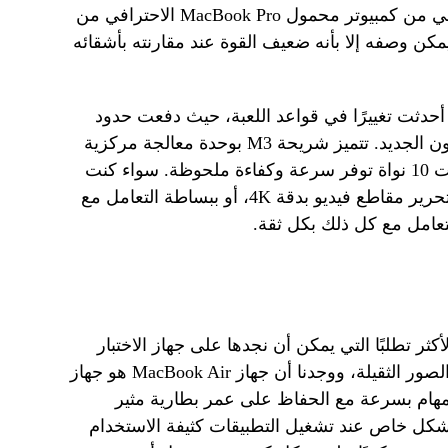
Air، وهو الإصدار Lite أو الإصدار المنزلي من كمبيوتر محمول MacBook Pro الاحترافي من
ا يمكن وصفه إلا بأنه ضعيف القوة عند مقارنته بأشقائه
 M3، يبدو أن شركة Apple قد أحدثت تغييرًا في قواعد اللعبة، حيث دفعت حدود
الأداء مرة أخرى باستخدام هذا السيليكون الجديد. تتميز شريحة M3 بوحدة معالجة مركزية
ذات 8 نواة ووحدة معالجة رسومات ذات 10 نواة توفر سرعة وكفاءة ملحوظة. سواء كنت
تقوم بعرض رسومات ثلاثية الأبعاد، أو تحرير مقاطع فيديو بدقة 4K، أو ببساطة التعامل مع
أكثر تطلبًا التي يمكن أن نجدها على جهاز الاختبار
الخاص بنا، مثل تحرير ملفات الفيديو والصور الثقيلة، ووجدنا أن جهاز MacBook Air هو جهاز
هام بسرعة مع الحفاظ على عمر بطارية مثير
بشكل خاص عند تشغيل التطبيقات كثيفة الاستخدام