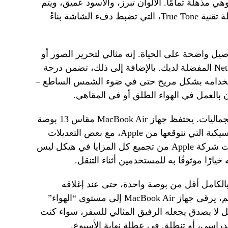
Liquid Reti تبلغ دقتها 2560 × 1664 وهي مذهلة تمامًا. الألوان تبرز، والأسود عميق، ويتم
تحسين التجربة المرئية الشاملة بواسطة تقنية True Tone، التي تضبط دفء الشاشة بناءً
اصيل واضحة على الحياة. إنه مثالي لتحرير الصور أو
البث أو الاستمتاع ببساطة بسلسلة Netflix المفضلة لديك. بالإضافة إلى ذلك، تضمن درجة
معة إمكانية استخدامه بشكل مريح حتى في ضوء الشمس الساطع –
 بالعمل في الهواء الطلق أو في المقاهي.
بالانتقال من الأداء، دعونا نتحدث عن الجماليات. يحتفظ جهاز MacBook Air مقاس 13 بوصة
المزود بشريحة M3 بلغة التصميم الكلاسيكية التي نتوقعها من Apple، مع بعض التعديلات
الحديثة التي تزيد من جاذبيته. لقد تمكنت شركة Apple من تجميع كل المزايا في هيكل ليس
يارًا موثوقًا به للمستخدمين أثناء التنقل.
بالكامل أقل من بوصة واحدة، حتى عند إغلاقه
والشاشة مطوية. وبوزن أقل من 2 كجم، يرقى جهاز MacBook Air إلى مستوى “الهواء”
 لا يصدق يجعله الرفيق المثالي للسفر، سواء كنت
لدراسي، أو تنطلق في عطلة نهاية الأسبوع.