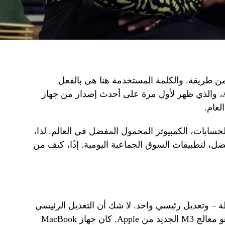
 من طريقة. والكلمة المستخدمة هنا هي بالفعل
الشريحة – معالج M3 الجديد من Apple، والذي ظهر لأول مرة على أحدث إصدار من جهاز
M، وفقًا لمعظم الحسابات، الكمبيوتر المحمول المفضل في العالم. لذا،
ضل، لتطبيقات السوق الجماعية اليومية. إذًا، كيف من
 – وتعديل رئيسي واحد. لا شك أن التعديل الرئيسي
الذي يقوم بترقية جهاز MacBook Air هو معالج M3 الجديد من Apple. كان جهاز MacBook