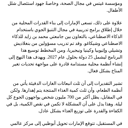
ومؤسسة غيتس في مجال الصحة، وخاصةً جهود استئصال شلل
الأطفال.
علاوة على ذلك، تسعى الإمارات إلى بناء القدرات المحلية من
خلال إطلاق برامج تدريبية في مجال التنبؤ الجوي باستخدام
الذكاء الاصطناعي، بالتعاون بين جامعتي محمد بن زايد للذكاء
الاصطناعي وشيكاغو. وقد تم تدريب مسؤولين من بنغلاديش
وتشيلي وإثيوبيا وكينيا ونيجيريا، ومن المخطط توسيع هذا
البرنامج ليشمل 25 دولة بحلول عام 2027. ويهدف هذا النهج إلى
إنشاء أنظمة محلية مستدامة قادرة على مواجهة تحديات تغير
المناخ بشكل فعال.
تشير التقديرات إلى أن ثلث انبعاثات الغازات الدفيئة يأتي من
أنظمة الطعام، وأن ثلث كمية الغذاء المنتجة يتم إهدارها. ولكن
في المقابل، يظل أكثر من 700 مليون شخص يواجهون الجوع كل
ليلة. وهذا يدل على أن المشكلة لا تكمن في نقص الكمية، بل في
الكفاءة والقدرة على توزيع الغذاء بشكل عادل.
في المستقبل، تتوقع الإمارات تحويل أبوظبي إلى مركز عالمي