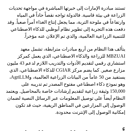
تستند مبادرة الإمارات إلى خبرتها المباشرة في مواجهة تحديات
الزراعة في بيئة قاسية. فالدولة تواجه نقصاً حاداً في المياه
وارتفاعاً في ملوحة التربة، مما يجعل إنتاج الغذاء أمراً صعباً. وقد
دفعت هذه التجربة إلى تطوير نظام أبوظبي للذكاء الاصطناعي
للتنمية الزراعية العالمية، والذي تم الإعلان عنه مؤخراً.
يتألف هذا النظام من أربع مبادرات مترابطة، تشمل معهد
MBZUAI للزراعة والذكاء الاصطناعي، الذي يعمل كمركز
استشاري رقمي لتقديم الأدوات والتدريب اللازم لدعم 43 مليون
مزارع صغير. كما يضم مركز CGIAR للذكاء الاصطناعي، الذي
يستفيد من 50 عاماً من البيانات الزراعية العالمية، وAgriLLM،
وهو نموذج ذكاء اصطناعي مفتوح المصدر تم تدريبه على
150,000 وثيقة زراعية لتقديم إرشادات خاصة بالمحاصيل. ويعتمد
النظام أيضاً على توصيل المعلومات عبر الرسائل النصية لضمان
الوصول إلى المزارعين في المناطق الريفية، حيث قد تكون
إمكانية الوصول إلى الإنترنت محدودة.