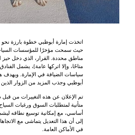
اتخذت إمارة أبوظبي خطوة بارزة نحو أ
حيث سمحت مؤخرًا للمؤسسات السياحية
مناطق محددة. القرار، الذي دخل حيز الت
متاحًا، وإلا اتركها عامة]، يشمل الفناد
سياسات الضيافة في الإمارة. ويهدف هذ
أبوظبي وجذب المزيد من الزوار الذين ي
تم الإعلان عن هذه التغييرات من قبل دا
متأنية لمتطلبات السوق ورغبات السيا
أساسي، مع إمكانية توسيع نطاقه ليشمل
إلى أن هذا التعديل يتماشى مع الاتجاهات 
في الأماكن العامة.