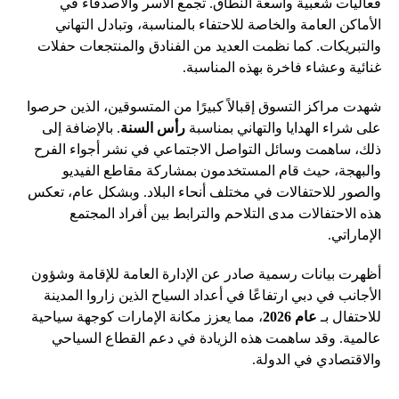
فعاليات شعبية واسعة النطاق. تجمع الأسر والأصدقاء في
الأماكن العامة والخاصة للاحتفاء بالمناسبة، وتبادل التهاني
والتبريكات. كما نظمت العديد من الفنادق والمنتجعات حفلات
غنائية وعشاء فاخرة بهذه المناسبة.
شهدت مراكز التسوق إقبالاً كبيرًا من المتسوقين، الذين حرصوا
على شراء الهدايا والتهاني بمناسبة
رأس السنة
. بالإضافة إلى
ذلك، ساهمت وسائل التواصل الاجتماعي في نشر أجواء الفرح
والبهجة، حيث قام المستخدمون بمشاركة مقاطع الفيديو
والصور للاحتفالات في مختلف أنحاء البلاد. وبشكل عام، تعكس
هذه الاحتفالات مدى التلاحم والترابط بين أفراد المجتمع
الإماراتي.
أظهرت بيانات رسمية صادر عن الإدارة العامة للإقامة وشؤون
الأجانب في دبي ارتفاعًا في أعداد السياح الذين زاروا المدينة
للاحتفال بـ
عام 2026
، مما يعزز مكانة الإمارات كوجهة سياحية
عالمية. وقد ساهمت هذه الزيادة في دعم القطاع السياحي
والاقتصادي في الدولة.