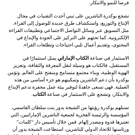
فرصاً للنمو والابتكار.
تشجع بوكدرة الناشرين على تبني أحدث التقنيات في مجال
الإنتاج والتوزيع، واستكشاف طرق جديدة للوصول إلى القراء،
مثل التسويق عبر وسائل التواصل الاجتماعي وتطبيقات القراءة
الإلكترونية. كما تحثهم على التركيز على الجودة والإبداع في
المحتوى، وتقديم أعمال تلبي احتياجات وتطلعات القراء.
الاستثمار في صناعة
الكتاب الإماراتي
يمثل استثمارًا في
المستقبل، فالكتاب هو وسيلة لنقل المعرفة والثقافة، وتعزيز
الهوية الوطنية، وبناء مجتمع متسامح ومنفتح على العالم. وتؤمن
بوكدرة بأن دعم الناشرين وتمكينهم هو جزء أساسي من هذه
العملية. فهي تسعى جاهدةً لتوفير بيئة عمل محفزة تدعم الإبداع
والابتكار، وتشجع على الاستثمار في صناعة
الكتاب
.
تستلهم بوكدرة رؤيتها من الشيخة بدور بنت سلطان القاسمي،
المؤسسة والرئيسة الفخرية لجمعية الناشرين الإماراتيين، التي
تعتبرها قدوة ومصدر إلهام. فمن خلال تأسيس دار “كلمات”
ورئاستها للاتحاد الدولي للناشرين، استطاعت الشيخة بدور أن