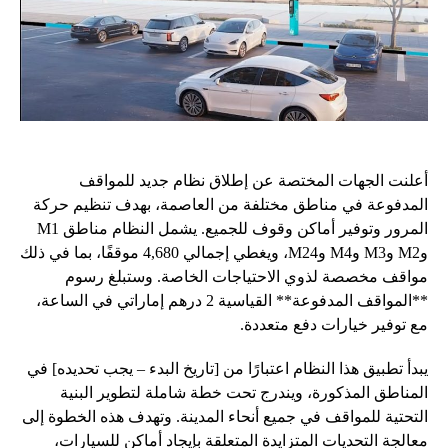
أعلنت الجهات المختصة عن إطلاق نظام جديد للمواقف
المدفوعة في مناطق مختلفة من العاصمة، بهدف تنظيم حركة
المرور وتوفير أماكن وقوف للجميع. يشمل النظام مناطق M1
وM2 وM3 وM4 وM24، ويغطي إجمالي 4,680 موقفًا، بما في ذلك
مواقف مخصصة لذوي الاحتياجات الخاصة. وستبلغ رسوم
**المواقف المدفوعة** القياسية 2 درهم إماراتي في الساعة،
مع توفير خيارات دفع متعددة.
يبدأ تطبيق هذا النظام اعتبارًا من [تاريخ البدء – يجب تحديده] في
المناطق المذكورة، ويندرج تحت خطة شاملة لتطوير البنية
التحتية للمواقف في جميع أنحاء المدينة. وتهدف هذه الخطوة إلى
معالجة التحديات المتزايدة المتعلقة بإيجاد أماكن للسيارات،