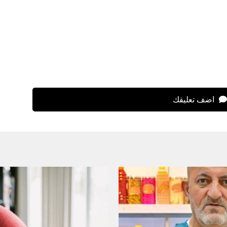
اضف تعليقك