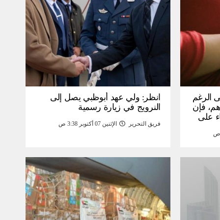
ى الرغم
انظر: ولي عهد أبوظبي يصل إلى
 15 ألف درهم، فإن
النرويج في زيارة رسمية
ء على
فريق التحرير
الإثنين 07 أكتوبر 3:38 ص
مومة –