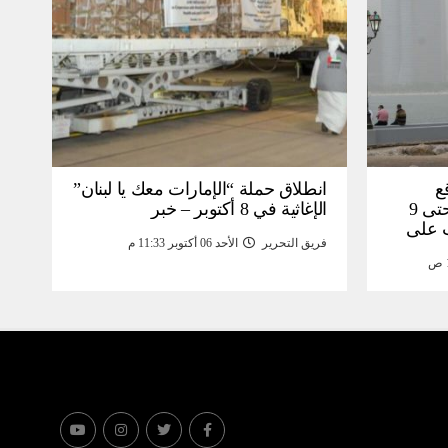
ع
انطلاق حملة “الإمارات معك يا لبنان”
هطول الأمطار في أبوظبي حتى 9
الإغاثية في 8 أكتوبر – خبر
ت على
فريق التحرير
الأحد 06 أكتوبر 11:33 م