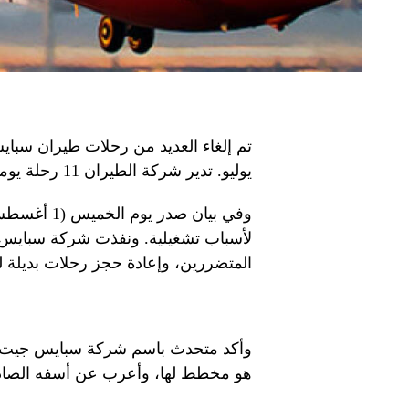
يوليو. تدير شركة الطيران 11 رحلة يومية من دبي إلى الهند، وقد تأثرت معظمها.
وفي بيان صد
لأسباب تشغيلية. ونفذت شركة سبايس جي
المتضررين، وإعادة حجز رحلات بديلة ل
وأكد متحدث باسم شركة سبايس جيت أن
هو مخطط لها، وأعرب عن أسفه الصادق