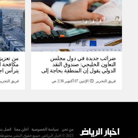
ضرائب جديدة في دول مجلس
من تعزيز 
التعاون الخليجي: صندوق النقد
مكافحة ال
الدولي يقول إن المنطقة بحاجة إلى
يترأس اج
تنفيذ إصلاحات ضريبية أوسع على
ويوافق ع
فريق التحرير
الإثنين 07 أكتوبر 2:36 ص
فريق التحرير
الشركات – أخبار
من نحن
سياسة الخصوصية
اعلن معنا
اتصل بنا
2023 © اخبار الرياض. جميع حقوق النشر محفوظة.