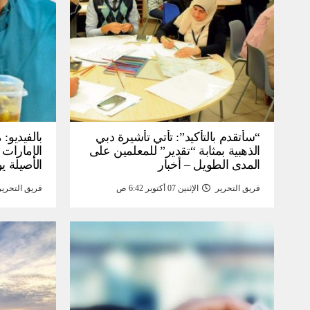
“سأتقدم بالتأكيد”: تأتي تأشيرة دبي
بالفيديو
الذهبية بمثابة “تقدير” للمعلمين على
الإمارات 
المدى الطويل – أخبار
الأصيلة يو
انخفاض صا
فريق التحرير
الإثنين 07 أكتوبر 6:42 ص
فريق التحرير
خبر