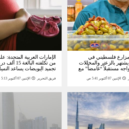
: مزارع فلسطيني في
الإمارات العربية المتحدة: عل
يشتهر بالزعتر والمخللات
من تكلفته البالغة
اجه مستقبلاً “غامضاً” ​​مع
تجميد البويضات يساعد النسا
درات المزارع العائلية –
تحقيق أهداف الحياة قبل الأ
الإثنين 07 أكتوبر 5:41 ص
فريق التحرير
الإثنين 07 أكتوبر 5:13 ص
أخبار