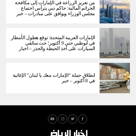
من تعزيز الزراعة في الإمارات إلى مكافحة
الجرائم المالية: حاكم دبي يترأس اجتماع
مجلس الوزراء ويوافق على مبادرات – خبر
الإمارات العربية المتحدة: توقع هطول الأمطار
في أبوظبي حتى 9 أكتوبر؛ حث سائقي
السيارات على أخذ الحيطة والحذر – اخبار
انطلاق حملة “الإمارات معك يا لبنان” الإغاثية
في 8 أكتوبر – خبر