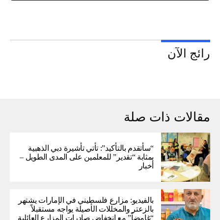
رائج الآن
مقالات ذات صلة
“سأتقدم بالتأكيد”: تأتي تأشيرة دبي الذهبية
بمثابة “تقدير” للمعلمين على المدى الطويل –
أخبار
بالفيديو: مزارع فلسطيني في الإمارات يشتهر
بالزعتر والمخللات الأصيلة يواجه مستقبلاً
“غامضاً” ​​مع انخفاض صادرات المزارع العائلية