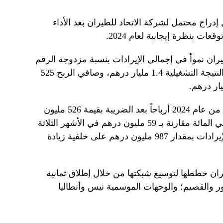
راج محتمل لشركة الاتحاد للطيران بعد الأداء
ان نمواً في إجمالي الإيرادات بنسبة مزدوجة الرقم
أو 11%، لتصل إلى 20.3 مليار درهم، والنتيجة التشغيلية 1.4 مليار درهم، وصافي الربح 525
سجلت الاتحاد للطيران في الربع الأول من عام 2024 أرباحاً بعد الضريبة بقيمة 526 مليون
درهم، وهي قفزة كبيرة تجاوزت 791 في المائة مقارنة بـ 59 مليون درهم في الأشهر الثلاثة
الأولى من عام 2023. وارتفع إجمالي الإيرادات بمقدار 987 مليون درهم على خلفية زيادة
ران خططها لتوسيع شبكتها من خلال إطلاق ثمانية
ر والقصيم؛ والوجهات الموسمية نيس وأنطاليا