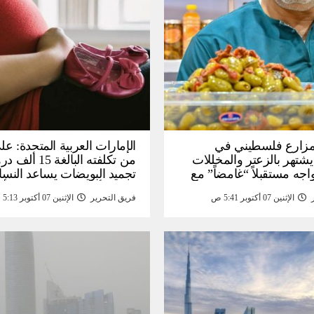
: مزارع فلسطيني في
الإمارات العربية المتحدة: عل
يشتهر بالزعتر والمخللات
من تكلفته البالغة
اجه مستقبلاً “غامضاً” ​​مع
تجميد البويضات يساعد النسا
درات المزارع العائلية –
تحقيق أهداف الحياة قبل الأ
الإثنين 07 أكتوبر 5:41 ص
فريق التحرير
الإثنين 07 أكتوبر 5:13 ص
أخبار