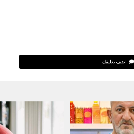
اضف تعليقك