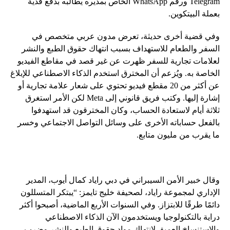
Telegram ورقم WhatsApp الخاص بمديره يطالبه بدفع فدية
بعملة البيتكوين.
وفي قضية أخرى حديثة، تعرض مدون عربي متخصص في
السفر والطعام للاستهداف بسبب انتهاك حقوق الطبع والنشر
لعلامات تجارية للسفر ظهرت عن غير قصد في مقاطع الفيديو
الخاصة به. ويُزعم أن المخترق استخدم الذكاء الاصطناعي للإبلاغ
عن أكثر من 20 مقطع فيديو تحتوي على شعار علامة تجارية أو
إشارة إليها. وكتب فريق قانوني إلى Meta لكن الأمر استغرق
ثلاثة أيام لاستعادة الحساب، وكان المخترقون قد استهدفوا
بالفعل حساباته الأخرى على وسائل التواصل الاجتماعي وخسر
ما يقرب من مليون متابع.
وقال خبير الأمن السيبراني في دبي راياد كمال أيوب، المدير
الإداري لمجموعة راياد، لصحيفة خليج تايمز: “يبتكر المتسللون
دائمًا طرقًا للابتزاز. وفي السنوات الأربع الماضية، أصبحوا أكثر
دراية بالتكنولوجيا ويستخدمون الآن الذكاء الاصطناعي
والاستنساخ العميق لانتهاك مواد حقوق الطبع والنشر وضرب