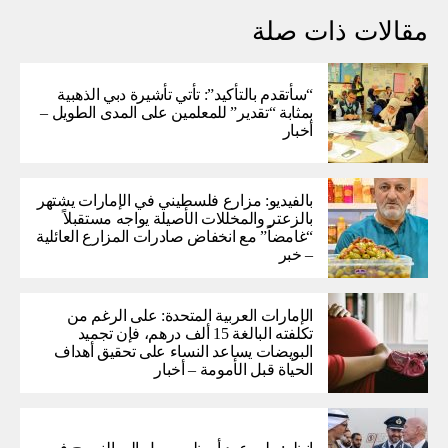
مقالات ذات صلة
“سأتقدم بالتأكيد”: تأتي تأشيرة دبي الذهبية
بمثابة “تقدير” للمعلمين على المدى الطويل –
أخبار
بالفيديو: مزارع فلسطيني في الإمارات يشتهر
بالزعتر والمخللات الأصيلة يواجه مستقبلاً
“غامضاً” ​​مع انخفاض صادرات المزارع العائلية
– خبر
الإمارات العربية المتحدة: على الرغم من
تكلفته البالغة 15 ألف درهم، فإن تجميد
البويضات يساعد النساء على تحقيق أهداف
الحياة قبل الأمومة – أخبار