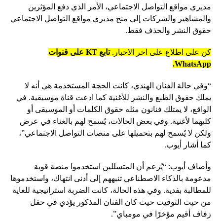
مديري مواقع التواصل الاجتماعي، الأمر الذي دفع المؤثرين
والمشاهير والشركات إلى منح مديري مواقع التواصل الاجتماعي
حقوق النشر والحذف فقط.
كن على اطلاع على اخر الاخبار.
تابع KT على قنوات
WhatsApp.
“وفي حالة الفنان الهندي، كانت الحجة المستخدمة هي أنه لا
يملك حقوق الطبع والنشر للأغنية كما ادعت قناة موسيقية. في
الواقع، لا يمتلك فنانون مثله حقوق الكلمات أو الموسيقى أو
كليهما لأغنية. وفي بعض الحالات، يُسمح لهم بالغناء في عرض
ولكن لا يُسمح لهم بتحميلها على منصات التواصل الاجتماعي”،
كما أشار أيوب.
وأضاف أيوب: “يُزعم أن المتسللين استخدموا منصة قوية
مدعومة بالذكاء الاصطناعي تنبههم إلى أدنى انتهاك، واستخدموها
للمطالبة بفدية. وفي هذه الحالة، كانت الضربة استراتيجية للغاية
من حيث التوقيت حيث كان الفنان المذكور يؤدي في حفل
زفاف أقيم مؤخرًا في مومباي”.