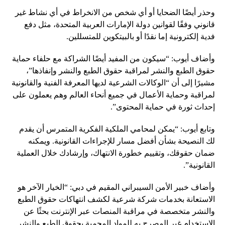
وحذر أيضًا الضحايا أو أي شخص من الانخراط في أي نشاط غير
قانوني وفقًا لقوانين دولة الإمارات العربية المتحدة، مثل دفع
فدية إلكترونية إما نقدًا أو بالبيتكوين للمتسللين.
وأضاف أيوب: “سيكون من المفيد أيضًا الشراكة مع حلفاء حماية
حقوق الطبع والنشر لمراقبة حقوق الطبع والنشر وإنفاذها”،
مشيرًا إلى أن “الوكالات الشرعية لديها المعرفة الفنية والقانونية
لمراقبة وحماية الأعمال في جميع أنحاء العالم وهم يعملون على
إحداث ثورة في حماية المحتوى”.
وتابع أيوب: “يمكن لمحامي الملكية الفكرية المتمرس أن يقدم
لك النصيحة بشأن أفضل مسار للإجراءات القانونية. ويمكنه
ضمان حقوقك، وتقييم خطورة الانتهاك، وإرشادك خلال العملية
القانونية”.
وأضاف خبير الأمن السيبراني المقيم في دبي: “الخيار الآخر هو
الاستعانة بخدمات شركة شرعية لكشف انتهاكات حقوق الطبع
والنشر متخصصة في مراقبة المنصات عبر الإنترنت بحثًا عن
الاستخدام غير المصرح به للمواد المحمية بحقوق الطبع والنشر.