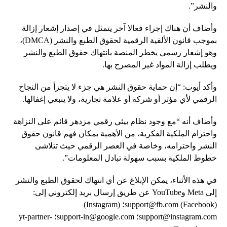
والنشر”.
وأضاف أن هناك إجراء فعالا آخر يتمثل في إصدار إشعار إزالة
بموجب قانون الألفية الرقمية لحقوق الطبع والنشر (DMCA)،
وهو إشعار رسمي يخطر المنصة بانتهاك حقوق الطبع والنشر
ويطلب إزالة المواد غير المصرح بها.
وأكد أيوب: “إن حماية حقوق النشر هي جزء لا يتجزأ من النجاح
الرقمي لأي مؤثر أو شركة أو علامة تجارية، ولا ينبغي إغفالها.
وأضاف أنه “مع وجود نظام بيئي رقمي مزدهر قائم على النزاهة
واحترام الملكية الفكرية، من الأهمية بمكان فهم قانون حقوق
النشر واحترامه، وخاصة في العصر الرقمي حيث تتلاشى
خطوط الملكية بسبب سهولة تبادل المعلومات”.
في هذه الأثناء، يمكن الإبلاغ عن أي انتهاك لحقوق الطبع والنشر
إلى Meta وYouTube عن طريق إرسال بريد إلكتروني إلى:
(Facebook)
support@fb.com
؛ (Instagram)
support@instagram.com
؛
support-in@google.com
؛
yt-partner-