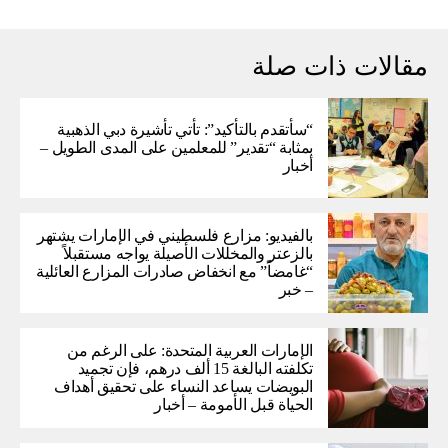
مقالات ذات صلة
“سأتقدم بالتأكيد”: تأتي تأشيرة دبي الذهبية
بمثابة “تقدير” للمعلمين على المدى الطويل –
أخبار
بالفيديو: مزارع فلسطيني في الإمارات يشتهر
بالزعتر والمخللات الأصيلة يواجه مستقبلاً
“غامضاً” ​​مع انخفاض صادرات المزارع العائلية
– خبر
الإمارات العربية المتحدة: على الرغم من
تكلفته البالغة 15 ألف درهم، فإن تجميد
البويضات يساعد النساء على تحقيق أهداف
الحياة قبل الأمومة – أخبار