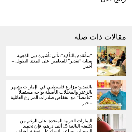
مقالات ذات صلة
“سأتقدم بالتأكيد”: تأتي تأشيرة دبي الذهبية
بمثابة “تقدير” للمعلمين على المدى الطويل –
أخبار
بالفيديو: مزارع فلسطيني في الإمارات يشتهر
بالزعتر والمخللات الأصيلة يواجه مستقبلاً
“غامضاً” ​​مع انخفاض صادرات المزارع العائلية
– خبر
الإمارات العربية المتحدة: على الرغم من
تكلفته البالغة 15 ألف درهم، فإن تجميد
البويضات يساعد النساء على تحقيق أهداف