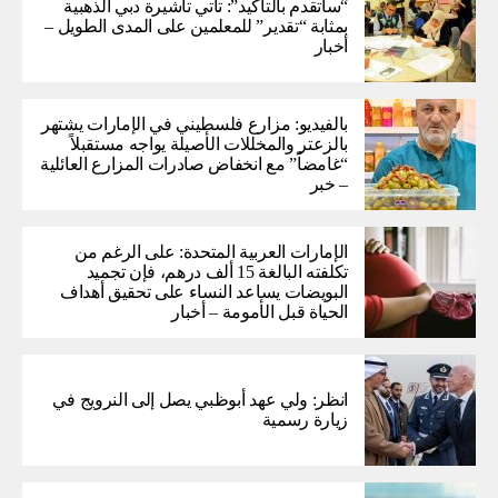
“سأتقدم بالتأكيد”: تأتي تأشيرة دبي الذهبية
بمثابة “تقدير” للمعلمين على المدى الطويل –
أخبار
بالفيديو: مزارع فلسطيني في الإمارات يشتهر
بالزعتر والمخللات الأصيلة يواجه مستقبلاً
“غامضاً” ​​مع انخفاض صادرات المزارع العائلية
– خبر
الإمارات العربية المتحدة: على الرغم من
تكلفته البالغة 15 ألف درهم، فإن تجميد
البويضات يساعد النساء على تحقيق أهداف
الحياة قبل الأمومة – أخبار
انظر: ولي عهد أبوظبي يصل إلى النرويج في
زيارة رسمية