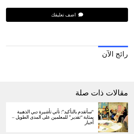
اضف تعليقك
رائج الآن
مقالات ذات صلة
“سأتقدم بالتأكيد”: تأتي تأشيرة دبي الذهبية
بمثابة “تقدير” للمعلمين على المدى الطويل –
أخبار