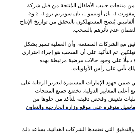
 منتجات حليب الأطفال المُنتجة من قبل شركة
نستله وشركات أخرى، وتحديدًا: نان كومفورت 1، نان أوبتيمو 1، نان سوبريم برو 1، 2 و3،
 و3، بالإضافة إلى ألفامينو. يُنصح المستهلكون بالتحقق من تواريخ الإنتاج
 لضمان عدم تأثرهم بالسحب.
الوثيق مع الشركات المصنعة، وأن العملية تسير بشكل
لكين. تم التأكيد على أن السحب هو إجراء احترازي
ليلًا على وجود حالات مرضية مرتبطة بهذه
لك تأتي على رأس الأولويات.
ي ضمن جهود الإمارات المستمرة لتعزيز الرقابة على
 أعلى المعايير الدولية. تخضع جميع المنتجات
لعمليات تفتيش وفحص دقيقة للتأكد من خلوها من
تفاصيل متوفرة على موقع وزارة الخارجية والتعاون
 والتدقيق التي تعتمدها الشركات الغذائية. يساعد ذلك