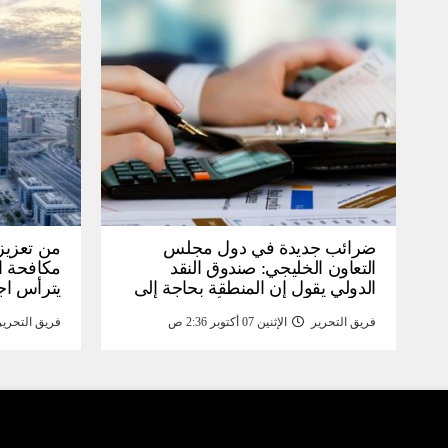
ضرائب جديدة في دول مجلس
من تعزيز 
التعاون الخليجي: صندوق النقد
مكافحة ال
الدولي يقول إن المنطقة بحاجة إلى
يترأس اج
تنفيذ إصلاحات ضريبية أوسع على
ويوافق ع
فريق التحرير
الإثنين 07 أكتوبر 2:36 ص
فريق التحرير
الشركات – أخبار