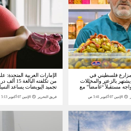
: مزارع فلسطيني في
الإمارات العربية المتحدة: عل
يشتهر بالزعتر والمخللات
من تكلفته البالغة
اجه مستقبلاً “غامضاً” ​​مع
تجميد البويضات يساعد النسا
درات المزارع العائلية –
تحقيق أهداف الحياة قبل الأ
الإثنين 07 أكتوبر 5:41 ص
فريق التحرير
الإثنين 07 أكتوبر 5:13 ص
أخبار