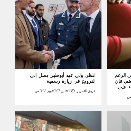
ى الرغم
انظر: ولي عهد أبوظبي يصل إلى
 15 ألف درهم، فإن
النرويج في زيارة رسمية
ء على
فريق التحرير
الإثنين 07 أكتوبر 3:38 ص
مومة –