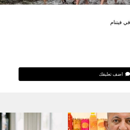
ي فيتنام
اضف تعليقك