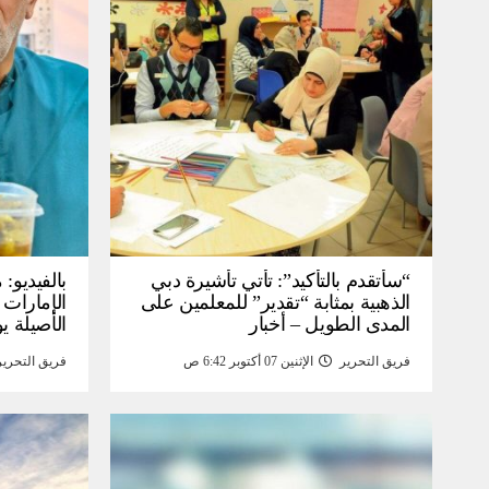
“سأتقدم بالتأكيد”: تأتي تأشيرة دبي
بالفيديو
الذهبية بمثابة “تقدير” للمعلمين على
الإمارات 
المدى الطويل – أخبار
الأصيلة يو
انخفاض صا
فريق التحرير
الإثنين 07 أكتوبر 6:42 ص
فريق التحرير
خبر