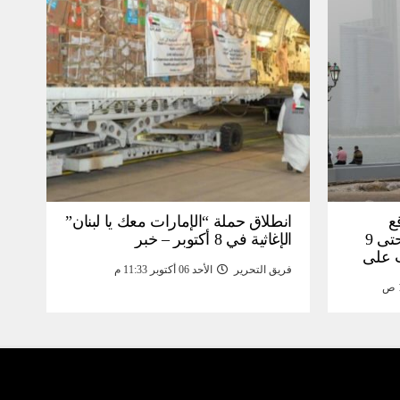
ع
انطلاق حملة “الإمارات معك يا لبنان”
هطول الأمطار في أبوظبي حتى 9
الإغاثية في 8 أكتوبر – خبر
ت على
فريق التحرير
الأحد 06 أكتوبر 11:33 م