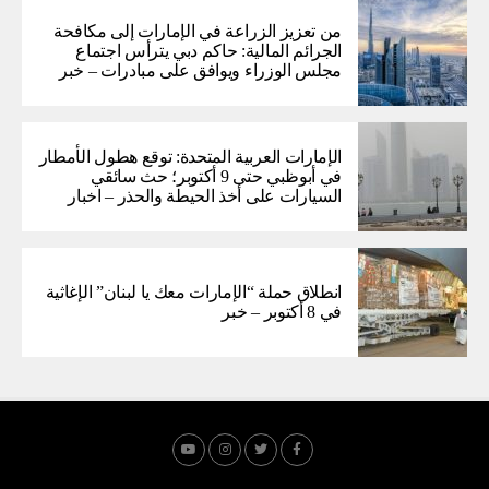
من تعزيز الزراعة في الإمارات إلى مكافحة
الجرائم المالية: حاكم دبي يترأس اجتماع
مجلس الوزراء ويوافق على مبادرات – خبر
الإمارات العربية المتحدة: توقع هطول الأمطار
في أبوظبي حتى 9 أكتوبر؛ حث سائقي
السيارات على أخذ الحيطة والحذر – اخبار
انطلاق حملة “الإمارات معك يا لبنان” الإغاثية
في 8 أكتوبر – خبر