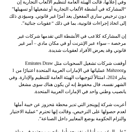
وفي إعلانها، قالت الهيئة العامة لتنظيم الألعاب التجارية إن
“المشاركة في أنشطة الألعاب التجارية أو تشغيلها أو تسهيلها”
دون ترخيص ساري المفعول يعد أمرًا غير قانوني. وسيؤدي ذلك
إلى اتخاذ إجراءات قانونية، بما في ذلك “عقوبات جنائية”.
إن المشاركة كلاعب في الأنشطة التي تقدمها شركات غير
مرخصة – سواء عبر الإنترنت أو في مكان مادي – أمر غير
قانوني وقد يعرض الأفراد لعقوبات شديدة.
أوقفت شركات تشغيل السحوبات مثل Emirates Draw
وMahzooz عملياتها في الإمارات العربية المتحدة اعتبارًا من 1
يناير 2024، امتثالاً لتوجيهات الهيئة العامة للتنظيم والإدارة. وفي
الشهر نفسه، قال محفوظ إنه لن يكون هناك سوى مشغل
يانصيب وطني واحد في الإمارات العربية المتحدة.
أعربت شركة إيوينجز التي تدير محطة مَحزوز عن خيبة أملها
لعدم حصولها على الترخيص، وقالت إنها تحترم “عملية الاختيار
والتزام الحكومة بوضع المعايير داخل الصناعة”.
“على الرغم من أننا لم نفز بعد بأول يانصيب معتمد في دولة