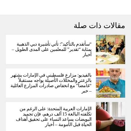
مقالات ذات صلة
“سأتقدم بالتأكيد”: تأتي تأشيرة دبي الذهبية
بمثابة “تقدير” للمعلمين على المدى الطويل –
أخبار
بالفيديو: مزارع فلسطيني في الإمارات يشتهر
بالزعتر والمخللات الأصيلة يواجه مستقبلاً
“غامضاً” ​​مع انخفاض صادرات المزارع العائلية
– خبر
الإمارات العربية المتحدة: على الرغم من
تكلفته البالغة 15 ألف درهم، فإن تجميد
البويضات يساعد النساء على تحقيق أهداف
الحياة قبل الأمومة – أخبار