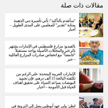
مقالات ذات صلة
“سأتقدم بالتأكيد”: تأتي تأشيرة دبي الذهبية
بمثابة “تقدير” للمعلمين على المدى الطويل –
أخبار
بالفيديو: مزارع فلسطيني في الإمارات يشتهر
بالزعتر والمخللات الأصيلة يواجه مستقبلاً
“غامضاً” ​​مع انخفاض صادرات المزارع العائلية
– خبر
الإمارات العربية المتحدة: على الرغم من
تكلفته البالغة 15 ألف درهم، فإن تجميد
البويضات يساعد النساء على تحقيق أهداف
الحياة قبل الأمومة – أخبار
انظر: ولي عهد أبوظبي يصل إلى النرويج في