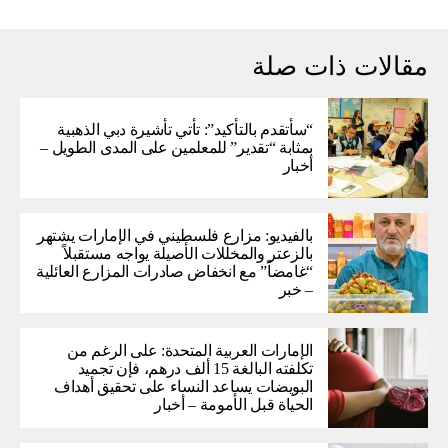
مقالات ذات صلة
“سأتقدم بالتأكيد”: تأتي تأشيرة دبي الذهبية
بمثابة “تقدير” للمعلمين على المدى الطويل –
أخبار
بالفيديو: مزارع فلسطيني في الإمارات يشتهر
بالزعتر والمخللات الأصيلة يواجه مستقبلاً
“غامضاً” ​​مع انخفاض صادرات المزارع العائلية
– خبر
الإمارات العربية المتحدة: على الرغم من
تكلفته البالغة 15 ألف درهم، فإن تجميد
البويضات يساعد النساء على تحقيق أهداف
الحياة قبل الأمومة – أخبار