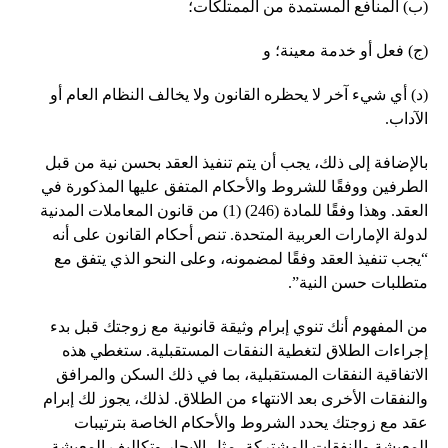
(ب) المنافع المستمدة من الممتلكات؛
(ج) فعل أو خدمة معينة؛ و
(د) أي شيء آخر لا يحظره القانون ولا يخالف النظام العام أو
الآداب.
بالإضافة إلى ذلك، يجب أن يتم تنفيذ العقد بحسن نية من قبل
الطرفين ووفقًا للشروط والأحكام المتفق عليها المذكورة في
العقد. وهذا وفقًا للمادة (246) (1) من قانون المعاملات المدنية
لدولة الإمارات العربية المتحدة. تنص أحكام القانون على أنه
“يجب تنفيذ العقد وفقًا لمضمونه، وعلى النحو الذي يتفق مع
متطلبات حسن النية”.
من المفهوم أنك تنوي إبرام وثيقة قانونية مع زوجتك قبل بدء
إجراءات الطلاق لتغطية النفقات المستقبلية. ستغطي هذه
الاتفاقية النفقات المستقبلية، بما في ذلك السكن والمرافق
والنفقات الأخرى بعد الانتهاء من الطلاق. لذلك، يجوز لك إبرام
عقد مع زوجتك يحدد الشروط والأحكام الخاصة بترتيبات
المعيشة والنفقات المشتركة، مثل الإيجار وتكاليف المعيشة