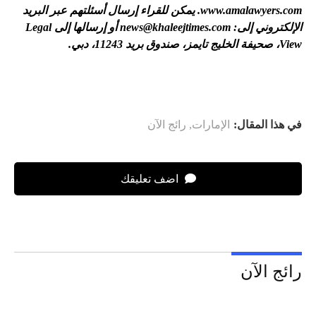
www.amalawyers.com. يمكن للقراء إرسال أسئلتهم عبر البريد
الإلكتروني إلى:
news@khaleejtimes.com
أو إرسالها إلى Legal
View، صحيفة الخليج تايمز، صندوق بريد 11243، دبي.
في هذا المقال:
الإمارات
,
رائج الآن
اضف تعليقك
رائج الآن