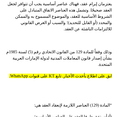
يعتزمان إبرام عقد، فهناك عناصر أساسية يجب أن تتوافر لجعل
العقد صحيحًا. وتشمل هذه العناصر الاتفاق المتبادل على
الشروط الأساسية للعقد، والموضوع المسموح به والممكن
والمحدد (أو القابل للتحديد)؛ والسبب أو الغرض القانوني
للالتزامات الناشئة عن العقد.
وذلك وفقاً للمادة 129 من القانون الاتحادي رقم (5) لسنة 1985م
بشأن إصدار قانون المعاملات المدنية لدولة الإمارات العربية
المتحدة.
ابق على اطلاع بأحدث الأخبار. تابع KT على قنوات WhatsApp.
“المادة (129) العناصر اللازمة لإنعقاد العقد هي:
(أ) أن يتفق طرفا العقد على العناصر الأساسية؛