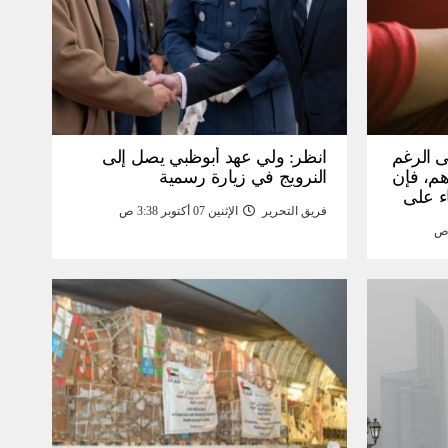
ى الرغم
انظر: ولي عهد أبوظبي يصل إلى
 15 ألف درهم، فإن
النرويج في زيارة رسمية
ء على
فريق التحرير
الإثنين 07 أكتوبر 3:38 ص
مومة –