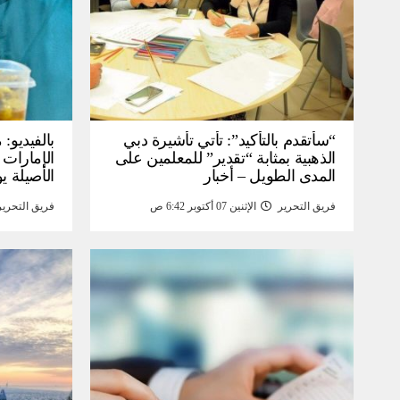
“سأتقدم بالتأكيد”: تأتي تأشيرة دبي
بالفيديو
الذهبية بمثابة “تقدير” للمعلمين على
الإمارات 
المدى الطويل – أخبار
الأصيلة يو
انخفاض صا
فريق التحرير
الإثنين 07 أكتوبر 6:42 ص
فريق التحرير
خبر