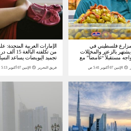
: مزارع فلسطيني في
الإمارات العربية المتحدة: عل
يشتهر بالزعتر والمخللات
من تكلفته البالغة
اجه مستقبلاً “غامضاً” ​​مع
تجميد البويضات يساعد النسا
درات المزارع العائلية –
تحقيق أهداف الحياة قبل الأ
الإثنين 07 أكتوبر 5:41 ص
فريق التحرير
الإثنين 07 أكتوبر 5:13 ص
أخبار