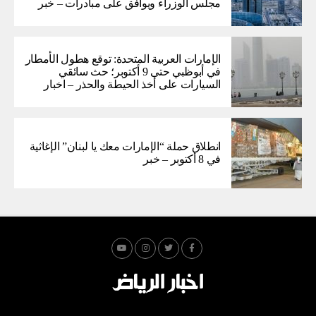
مجلس الوزراء ويوافق على مبادرات – خبر
الإمارات العربية المتحدة: توقع هطول الأمطار
في أبوظبي حتى 9 أكتوبر؛ حث سائقي
السيارات على أخذ الحيطة والحذر – اخبار
انطلاق حملة “الإمارات معك يا لبنان” الإغاثية
في 8 أكتوبر – خبر