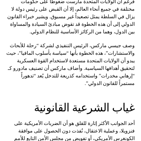
فرغم أن الولايات المتحدة مارست ضغوطاً على حكومات
مختلفة في جميع أنحاء العالم، إلا أن القبض على رئيس دولة لا
يزال في السلطة يمثل تصعيداً غير مسبوق. ويشير خبراء القانون
الدولي إلى أن هذه الخطوة قد تقوض مبادئ السيادة والمساواة
بين الدول، وهما من الركائز الأساسية للنظام الدولي.
وصف جيسي ماركس، الرئيس التنفيذي لشركة “رحلة للأبحاث
والاستشارات”، هذه الخطوة بأنها “سياسة بأسلوب المافيا”، حيث
يبدو أن الولايات المتحدة مستعدة لاستخدام القوة العسكرية
لتحقيق أهدافها السياسية. وأضاف ماركس أن تصنيف مادورو كـ
“إرهابي مخدرات” واستخدامه كذريعة للتدخل يُعد “تدهوراً
مستمراً للقانون الدولي”.
غياب الشرعية القانونية
أحد الجوانب الأكثر إثارة للقلق هو أن الضربات الأمريكية على
فنزويلا، وعملية الاعتقال، نُفذت دون الحصول على موافقة
الكونغرس الأمريكي، أو تفويض من مجلس الأمن التابع للأمم