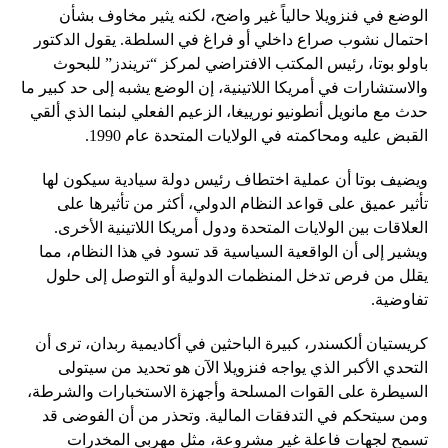
الوضع في فنزويلا حالياً غير واضح، لكنه يثير مخاوف بشأن
احتمال نشوب صراع داخلي أو فراغ في السلطة. يقول الدكتور
باولو بوتا، رئيس المكتب الافتراضي لمركز “تريندز” للبحوث
والاستشارات في أمريكا اللاتينية، إن الوضع يشبه إلى حد كبير ما
حدث مع مانويل أنطونيو نورييغا، الزعيم الفعلي لبنما الذي ألقي
القبض عليه ومحاكمته في الولايات المتحدة عام 1990.
ويضيف بوتا أن عملية اختطاف رئيس دولة سيادية سيكون لها
تأثير عميق على قواعد النظام الدولي، أكثر من تأثيرها على
العلاقات بين الولايات المتحدة ودول أمريكا اللاتينية الأخرى.
ويشير إلى أن الواقعية السياسية قد تسود في هذا النظام، مما
يقلل من فرص تدخل المنظمات الدولية أو التوصل إلى حلول
تفاوضية.
كريستيان ألكسندر، كبيرة الباحثين في أكاديمية ربدان، ترى أن
التحدي الأكبر الذي يواجه فنزويلا الآن هو تحديد من سيتولى
السيطرة على القوات المسلحة وأجهزة الاستخبارات والشرطة،
ومن سيتحكم في التدفقات المالية. وتحذر من أن الفوضى قد
تسمح لجهات فاعلة غير مشروعة، مثل مهربي المخدرات