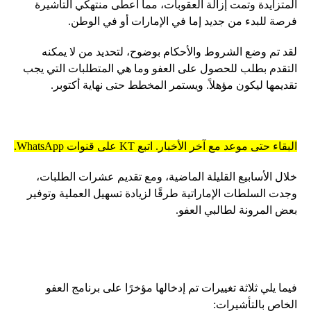
المتزايدة وتمت إزالة العقوبات، مما أعطى منتهكي التأشيرة
فرصة للبدء من جديد إما في الإمارات أو في الوطن.
لقد تم وضع الشروط والأحكام بوضوح، لتحديد من لا يمكنه
التقدم بطلب للحصول على العفو وما هي المتطلبات التي يجب
تقديمها ليكون مؤهلاً. ويستمر المخطط حتى نهاية أكتوبر.
البقاء حتى موعد مع آخر الأخبار. اتبع KT على قنوات WhatsApp.
خلال الأسابيع القليلة الماضية، ومع تقديم عشرات الطلبات،
وجدت السلطات الإماراتية طرقًا لزيادة تسهيل العملية وتوفير
بعض المرونة لطالبي العفو.
فيما يلي ثلاثة تغييرات تم إدخالها مؤخرًا على برنامج العفو
الخاص بالتأشيرات: