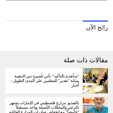
رائج الآن
مقالات ذات صلة
“سأتقدم بالتأكيد”: تأتي تأشيرة دبي الذهبية
بمثابة “تقدير” للمعلمين على المدى الطويل –
أخبار
بالفيديو: مزارع فلسطيني في الإمارات يشتهر
بالزعتر والمخللات الأصيلة يواجه مستقبلاً
“غامضاً” ​​مع انخفاض صادرات المزارع العائلية