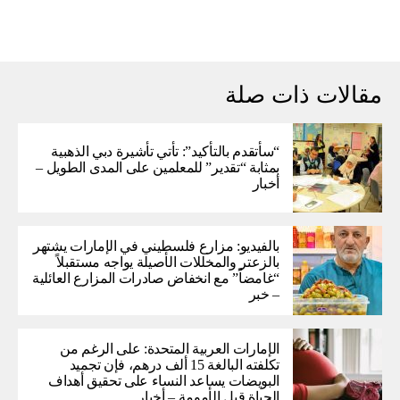
مقالات ذات صلة
“سأتقدم بالتأكيد”: تأتي تأشيرة دبي الذهبية
بمثابة “تقدير” للمعلمين على المدى الطويل –
أخبار
بالفيديو: مزارع فلسطيني في الإمارات يشتهر
بالزعتر والمخللات الأصيلة يواجه مستقبلاً
“غامضاً” ​​مع انخفاض صادرات المزارع العائلية
– خبر
الإمارات العربية المتحدة: على الرغم من
تكلفته البالغة 15 ألف درهم، فإن تجميد
البويضات يساعد النساء على تحقيق أهداف
الحياة قبل الأمومة – أخبار