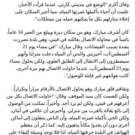
وقال أكرم “الوضع في مدينتي كارثي. عندما قرأت الأخبار،
علمت أن أحياء بأكملها غمرتها المياه، مما أجبر السكان على
إخلاء منازلهم بكل ما يمكنهم حمله من ممتلكات”.
كان أشرف مبارك، وهو من سكان ديرة ويبلغ من العمر 34 عاماً،
يائساً في محاولة الاتصال بعائلته في فيني، وهي بلدة تضررت
بشدة بسبب الفيضانات. وقال مبارك: “في مساء يوم 21
أغسطس/آب، أخبرتني والدتي أن المياه دخلت منزلنا وأنهم
سيضطرون إلى الانتقال إلى الطابق العلوي. ولكن بحلول مساء
يوم 23 أغسطس/آب، عندما حاولت الاتصال بهم مرة أخرى،
كانت هواتفهم غير قابلة للوصول”.
وتفاقم قلق مبارك وهو يحاول الاتصال بالأرقام مراراً وتكراراً،
ولكن الصمت كان سيد الموقف. وقال: “حاولت الاتصال بكل من
أعرفهم في فيني، ولكن لم يرد أحد. وأخيراً، تمكنت من الوصول
إلى بائع بقالة بالقرب من منزلي. وأخبرني أن عائلتي في أمان،
ولكن الحي بأكمله غمرته المياه، وأن الناس ينتقلون إلى أماكن
أخرى دون أن يجدوا مكاناً يذهبون إليه. كما ذكر أن معظم
الهواتف في البلدة جرفتها المياه، لذا فلا توجد وسيلة للبقاء على