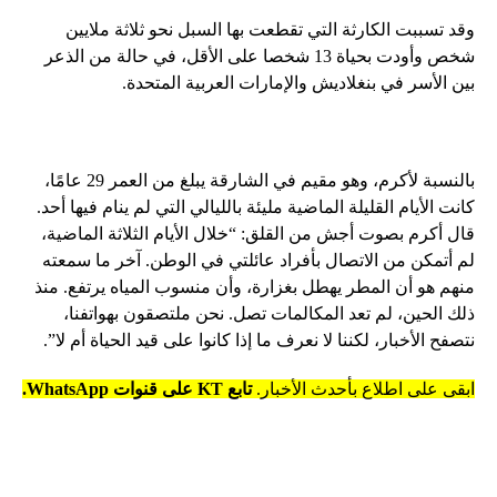
وقد تسببت الكارثة التي تقطعت بها السبل نحو ثلاثة ملايين
شخص وأودت بحياة 13 شخصا على الأقل، في حالة من الذعر
بين الأسر في بنغلاديش والإمارات العربية المتحدة.
بالنسبة لأكرم، وهو مقيم في الشارقة يبلغ من العمر 29 عامًا،
كانت الأيام القليلة الماضية مليئة بالليالي التي لم ينام فيها أحد.
قال أكرم بصوت أجش من القلق: “خلال الأيام الثلاثة الماضية،
لم أتمكن من الاتصال بأفراد عائلتي في الوطن. آخر ما سمعته
منهم هو أن المطر يهطل بغزارة، وأن منسوب المياه يرتفع. منذ
ذلك الحين، لم تعد المكالمات تصل. نحن ملتصقون بهواتفنا،
نتصفح الأخبار، لكننا لا نعرف ما إذا كانوا على قيد الحياة أم لا”.
ابقى على اطلاع بأحدث الأخبار.
تابع KT على قنوات WhatsApp.