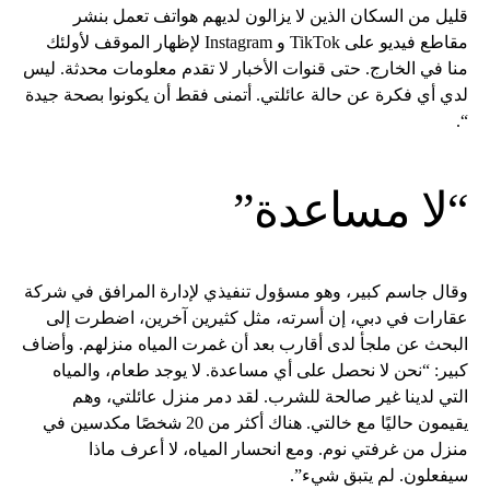
قليل من السكان الذين لا يزالون لديهم هواتف تعمل بنشر
مقاطع فيديو على TikTok و Instagram لإظهار الموقف لأولئك
منا في الخارج. حتى قنوات الأخبار لا تقدم معلومات محدثة. ليس
لدي أي فكرة عن حالة عائلتي. أتمنى فقط أن يكونوا بصحة جيدة
“.
“لا مساعدة”
وقال جاسم كبير، وهو مسؤول تنفيذي لإدارة المرافق في شركة
عقارات في دبي، إن أسرته، مثل كثيرين آخرين، اضطرت إلى
البحث عن ملجأ لدى أقارب بعد أن غمرت المياه منزلهم. وأضاف
كبير: “نحن لا نحصل على أي مساعدة. لا يوجد طعام، والمياه
التي لدينا غير صالحة للشرب. لقد دمر منزل عائلتي، وهم
يقيمون حاليًا مع خالتي. هناك أكثر من 20 شخصًا مكدسين في
منزل من غرفتي نوم. ومع انحسار المياه، لا أعرف ماذا
سيفعلون. لم يتبق شيء”.