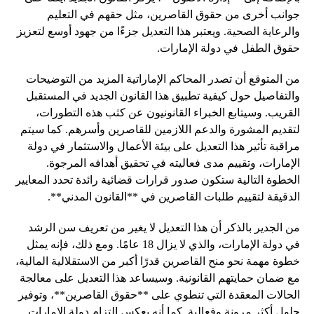
جوانب أخرى من حقوق القاصرين، مثل حقهم في التعليم
والرعاية الصحية. ويعتبر هذا التعديل جزءًا من جهود أوسع لتعزيز
حقوق الطفل في دولة الإمارات.
من المتوقع أن تصدر المحاكم الإماراتية المزيد من التوضيحات
والتفاصيل حول كيفية تطبيق هذا القانون الجديد في المستقبل
القريب. وسيتابع الخبراء القانونيون عن كثب هذه التطورات،
لتقديم المشورة والدعم اللازمين للقاصرين وأسرهم. كما سيتم
مراقبة تأثير هذا التعديل على بيئة الأعمال والاستثمار في دولة
الإمارات، وتقييم مدى فعاليته في تحقيق أهدافه المرجوة.
الخطوة التالية ستكون صدور قرارات قضائية رائدة تحدد المعايير
الدقيقة لتقييم طلبات القاصرين في **القانون المدني**.
من الجدير بالذكر أن هذا التعديل لا يغير من تعريف سن الرشد
في دولة الإمارات، والذي لا يزال 18 عامًا. ومع ذلك، فإنه يمثل
خطوة مهمة نحو منح القاصرين قدرًا أكبر من الاستقلالية المالية،
مع ضمان حمايتهم القانونية. وسيساعد هذا التعديل على معالجة
الحالات المعقدة التي تنطوي على **حقوق القاصرين**، وتوفير
حلول أكثر مرونة وفعالية. كما أنه يعكس التزام دولة الإمارات