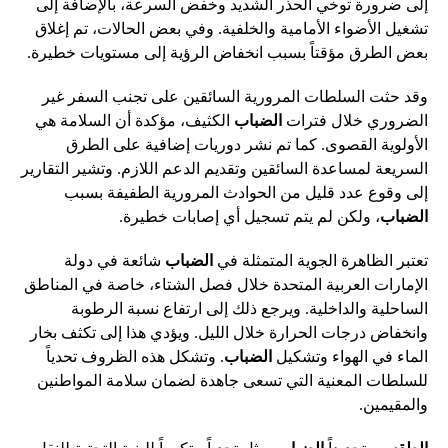
إلى ضرورة توخي الحذر الشديد وخفض السرعة، بالإضافة إلى
تشغيل الأضواء الأمامية والخلفية. وفي بعض الحالات، تم إغلاق
بعض الطرق مؤقتاً بسبب انخفاض الرؤية إلى مستويات خطيرة.
وقد حثت السلطات المرورية السائقين على تجنب السفر غير
الضروري خلال فترات
الضباب
الكثيف، مؤكدة أن السلامة هي
الأولوية القصوى. كما تم نشر دوريات إضافية على الطرق
السريعة لمساعدة السائقين وتقديم الدعم اللازم. وتشير التقارير
إلى وقوع عدد قليل من الحوادث المرورية الطفيفة بسبب
الضباب
، ولكن لم يتم تسجيل أي إصابات خطيرة.
تعتبر الظاهرة الجوية المتمثلة في
الضباب
شائعة في دولة
الإمارات العربية المتحدة خلال فصل الشتاء، خاصة في المناطق
الساحلية والداخلية. ويرجع ذلك إلى ارتفاع نسبة الرطوبة
وانخفاض درجات الحرارة خلال الليل. ويؤدي هذا إلى تكثف بخار
الماء في الهواء وتشكيل
الضباب
. وتشكل هذه الظروف تحدياً
للسلطات المعنية التي تسعى جاهدة لضمان سلامة المواطنين
والمقيمين.