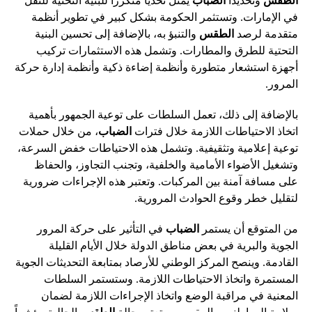
الطقس
وتحديداً
الضباب
يمثل تحدياً متكرراً للبنية التحتية للنقل
في الإمارات. وتستثمر الحكومة بشكل كبير في تطوير أنظمة
متقدمة لرصد
الطقس
والتنبؤ به، بالإضافة إلى تحسين البنية
التحتية للطرق والمطارات. وتشمل هذه الاستثمارات تركيب
أجهزة استشعار متطورة وأنظمة إضاءة ذكية وأنظمة إدارة حركة
المرور.
بالإضافة إلى ذلك، تعمل السلطات على توعية الجمهور بأهمية
اتخاذ الاحتياطات اللازمة خلال فترات
الضباب
، من خلال حملات
توعية إعلامية وتثقيفية. وتشمل هذه الاحتياطات خفض السرعة،
وتشغيل الأضواء الأمامية والخلفية، وتجنب التجاوز، والحفاظ
على مسافة آمنة بين المركبات. وتعتبر هذه الإجراءات ضرورية
لتقليل خطر وقوع الحوادث المرورية.
من المتوقع أن يستمر
الضباب
في التأثير على حركة المرور
الجوية والبرية في بعض مناطق الدولة خلال الأيام القليلة
القادمة. وينصح المركز الوطني للأرصاد بمتابعة التحديثات الجوية
المستمرة واتخاذ الاحتياطات اللازمة. وستستمر السلطات
المعنية في مراقبة الوضع واتخاذ الإجراءات اللازمة لضمان