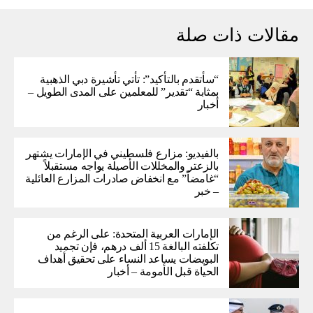
مقالات ذات صلة
“سأتقدم بالتأكيد”: تأتي تأشيرة دبي الذهبية
بمثابة “تقدير” للمعلمين على المدى الطويل –
أخبار
بالفيديو: مزارع فلسطيني في الإمارات يشتهر
بالزعتر والمخللات الأصيلة يواجه مستقبلاً
“غامضاً” ​​مع انخفاض صادرات المزارع العائلية
– خبر
الإمارات العربية المتحدة: على الرغم من
تكلفته البالغة 15 ألف درهم، فإن تجميد
البويضات يساعد النساء على تحقيق أهداف
الحياة قبل الأمومة – أخبار