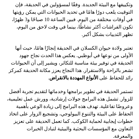
وتكييفها مع البيئة الجديدة. وفقًا لمسؤولين في الحديقة، فإن
التوقيت يلعب دورًا هامًا في تحديد الحيوانات التي يمكن رؤيتها
في أوقات مختلفة من اليوم. فبين الساعة 10 صباحًا و3 ظهرًا،
تكون الفراشات أكثر نشاطًا، بينما في وقت لاحق من اليوم،
تظهر الثدييات بشكل أكبر.
تعتبر ولادة حيوان الكسلان في الحديقة إنجازًا هامًا، حيث أنها
الأولى من نوعها في أبوظبي. يعكس هذا الحدث نجاح جهود
الحديقة في توفير بيئة مناسبة للتكاثر، ويشير إلى أن الحيوانات
تشعر بالراحة والاستقرار. هذا النجاح يعزز مكانة الحديقة كمركز
رائد للحفاظ على
الأنواع المهددة بالانقراض
.
تستمر الحديقة في تطوير برامجها وخدماتها لتقديم تجربة أفضل
للزوار. تشمل هذه البرامج جولات إرشادية، وورش عمل تعليمية،
وعروضًا تفاعلية. تهدف هذه البرامج إلى زيادة الوعي بأهمية
الحفاظ على البيئة والتنوع البيولوجي، وتشجيع الزوار على اتخاذ
خطوات إيجابية لحماية الكوكب. كما تعمل الحديقة على تعزيز
التعاون مع المؤسسات البحثية والبيئية لتبادل الخبرات
والمعرفة.