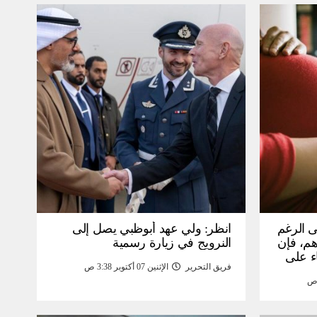
ى الرغم
انظر: ولي عهد أبوظبي يصل إلى
 15 ألف درهم، فإن
النرويج في زيارة رسمية
ء على
فريق التحرير
الإثنين 07 أكتوبر 3:38 ص
مومة –