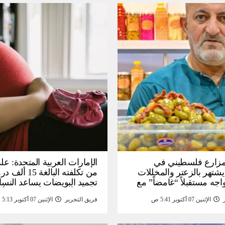
: مزارع فلسطيني في
الإمارات العربية المتحدة: عل
يشتهر بالزعتر والمخللات
من تكلفته البالغة
اجه مستقبلاً “غامضاً” ​​مع
تجميد البويضات يساعد النسا
درات المزارع العائلية –
تحقيق أهداف الحياة قبل الأ
الإثنين 07 أكتوبر 5:41 ص
فريق التحرير
الإثنين 07 أكتوبر 5:13 ص
أخبار