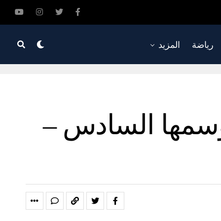
رياضة
المزيد
وسمها السادس –