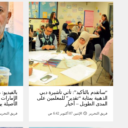
“سأتقدم بالتأكيد”: تأتي تأشيرة دبي
بالفيديو
الذهبية بمثابة “تقدير” للمعلمين على
الإمارات 
المدى الطويل – أخبار
الأصيلة يو
انخفاض صا
فريق التحرير
الإثنين 07 أكتوبر 6:42 ص
فريق التحرير
خبر