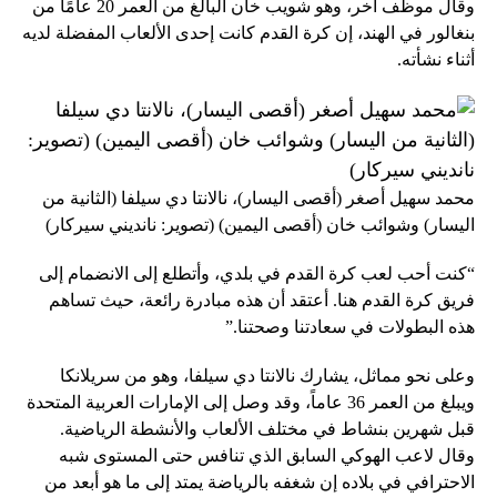
وقال موظف آخر، وهو شويب خان البالغ من العمر 20 عامًا من
بنغالور في الهند، إن كرة القدم كانت إحدى الألعاب المفضلة لديه
أثناء نشأته.
محمد سهيل أصغر (أقصى اليسار)، نالانتا دي سيلفا (الثانية من
اليسار) وشوائب خان (أقصى اليمين) (تصوير: نانديني سيركار)
“كنت أحب لعب كرة القدم في بلدي، وأتطلع إلى الانضمام إلى
فريق كرة القدم هنا. أعتقد أن هذه مبادرة رائعة، حيث تساهم
هذه البطولات في سعادتنا وصحتنا.”
وعلى نحو مماثل، يشارك نالانتا دي سيلفا، وهو من سريلانكا
ويبلغ من العمر 36 عاماً، وقد وصل إلى الإمارات العربية المتحدة
قبل شهرين بنشاط في مختلف الألعاب والأنشطة الرياضية.
وقال لاعب الهوكي السابق الذي تنافس حتى المستوى شبه
الاحترافي في بلاده إن شغفه بالرياضة يمتد إلى ما هو أبعد من