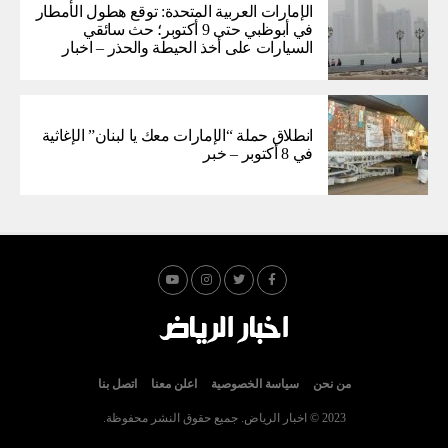
الإمارات العربية المتحدة: توقع هطول الأمطار
في أبوظبي حتى 9 أكتوبر؛ حث سائقي
السيارات على أخذ الحيطة والحذر – اخبار
انطلاق حملة “الإمارات معك يا لبنان” الإغاثية
في 8 أكتوبر – خبر
من نحن
سياسة الخصوصية
اعلن معنا
اتصل بنا
2023 © اخبار الرياض. جميع حقوق النشر محفوظة.