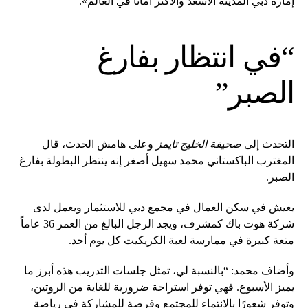
إمارة دبي المدينة الأسعد والأكثر أماناً في العالم».
“في انتظار بفارغ
الصبر”
التحدث إلى
صحيفة الخليج تايمز
وعلى هامش الحدث، قال
المغترب الباكستاني محمد سهيل أصغر إنه ينتظر البطولة بفارغ
الصبر.
يعيش في سكن العمال في مجمع دبي للاستثمار ويعمل لدى
شركة هوت باك كمشرف، ويجد الرجل البالغ من العمر 36 عاماً
متعة كبيرة في ممارسة لعبة الكريكيت كل يوم أحد.
وأضاف محمد: “بالنسبة لي، تمثل جلسات التدريب هذه أبرز ما
يميز الأسبوع. فهي توفر استراحة ضرورية للغاية من الروتين،
وتوفر شعورًا بالانتماء للمجتمع وفرصة للمشاركة في رياضة