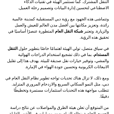
التنقل المشترك. كما تستثمر الهيئة في تقنيات الذكاء
الاصطناعي لتحسين إدارة البيانات وتصميم رحلة العميل.
وتتماشى هذه الجهود مع رؤية دبي المستقبلية كمدينة عالمية
رائدة، وتعزيز مكانتها بين أفضل مدن العالم للعيش والعمل
والزيارة. وتعتبر
شبكة النقل العام
المتطورة عنصرًا أساسيًا في
تحقيق هذه الرؤية.
في سياق متصل، تولي الهيئة اهتمامًا خاصًا بتطوير حلول
التنقل
المستدام
، بما في ذلك تشجيع استخدام الدراجات الهوائية
والمشي، وتوفير خيارات نقل صديقة للبيئة. يهدف هذا إلى تقليل
الانبعاثات الكربونية وتحسين جودة الهواء في الإمارة.
ومع ذلك، لا تزال هناك تحديات تواجه تطوير نظام النقل العام في
دبي، مثل النمو السكاني السريع والازدحام المروري المتزايد.
تتطلب مواجهة هذه التحديات استثمارات مستمرة وتخطيطًا
دقيقًا.
من المتوقع أن تعلن هيئة الطرق والمواصلات عن نتائج دراسة
الجدوى الخاصة بنظام الترام بدون مسارات في الأشهر القليلة