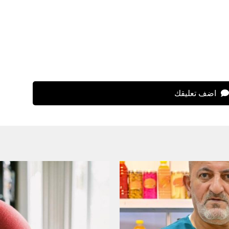
اضف تعليقك