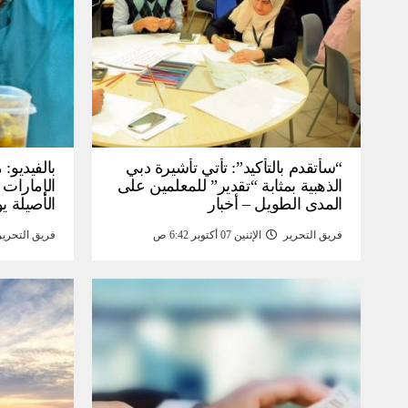
“سأتقدم بالتأكيد”: تأتي تأشيرة دبي
بالفيديو
الذهبية بمثابة “تقدير” للمعلمين على
الإمارات 
المدى الطويل – أخبار
الأصيلة يو
انخفاض صا
فريق التحرير
الإثنين 07 أكتوبر 6:42 ص
فريق التحرير
خبر