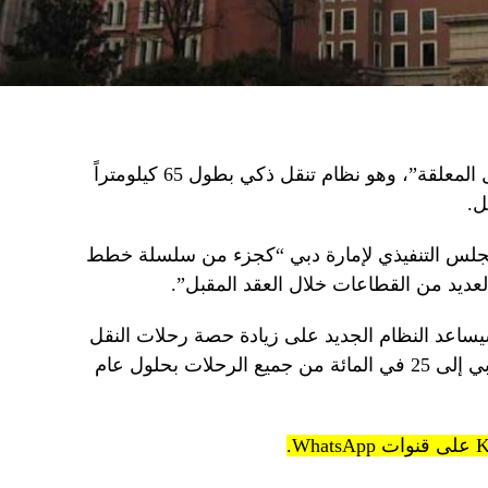
وافقت دبي على “مشروع أنظمة النقل المعلقة”، وهو نظام تنقل ذكي بطول 65 كيلومتراً
ل.
 المجلس التنفيذي لإمارة دبي “كجزء من سلسلة خطط
عديد من القطاعات خلال العقد المقبل”.
 لمكتب دبي الإعلامي (DMO)، سيساعد النظام الجديد على زيادة حصة رحلات النقل
العام ذاتية القيادة أو ذاتية القيادة في دبي إلى 25 في المائة من جميع الرحلات بحلول عام