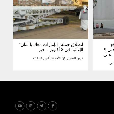
ع
انطلاق حملة “الإمارات معك يا لبنان”
هطول الأمطار في أبوظبي حتى 9
الإغاثية في 8 أكتوبر – خبر
ت على
فريق التحرير
الأحد 06 أكتوبر 11:33 م