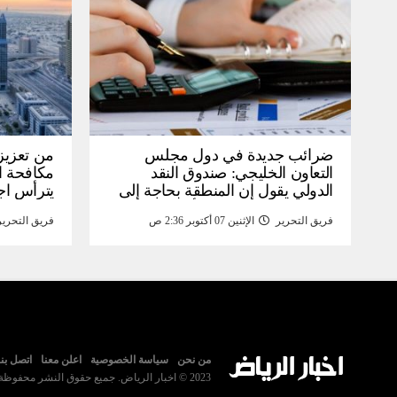
ضرائب جديدة في دول مجلس
من تعزيز 
التعاون الخليجي: صندوق النقد
مكافحة ال
الدولي يقول إن المنطقة بحاجة إلى
يترأس اج
تنفيذ إصلاحات ضريبية أوسع على
ويوافق ع
فريق التحرير
الإثنين 07 أكتوبر 2:36 ص
فريق التحرير
الشركات – أخبار
من نحن
سياسة الخصوصية
اعلن معنا
اتصل بنا
2023 © اخبار الرياض. جميع حقوق النشر محفوظة.