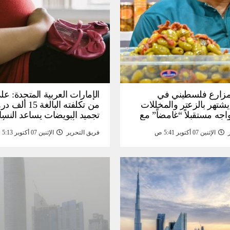
: مزارع فلسطيني في
الإمارات العربية المتحدة: عل
يشتهر بالزعتر والمخللات
من تكلفته البالغة
اجه مستقبلاً “غامضاً” ​​مع
تجميد البويضات يساعد النسا
درات المزارع العائلية –
تحقيق أهداف الحياة قبل الأ
الإثنين 07 أكتوبر 5:41 ص
فريق التحرير
الإثنين 07 أكتوبر 5:13 ص
أخبار