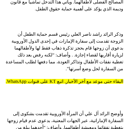
المصالح الفضلى لأطفالهما. ويأتي هذا التدخل تماشياً مع قانون
وديمة الذي يؤكد على أهمية حماية حقوق الطفل.
وذكر الرائد راشد ناصر العلي رئيس قسم حماية الطفل أن
الزوجة تقدمت إلى سفارة الإمارات في إحدى الدول الأوروبية
بدعوى أن زوجها قام بحجز تذكرة ذهاب فقط لها ولأطفالهما
لزيارة أقاربها لقضاء إجازة. . وأضاف: “لكنه رفض بعد ذلك
تغطية نفقات الأطفال وتذاكر العودة، مما دفعها لطلب المساعدة
من السفارة لحل وضع أسرتها”.
البقاء حتى موعد مع آخر الأخبار. اتبع KT على قنوات WhatsApp.
وأوضح الرائد آل علي أن المرأة الأوروبية تقدمت بشكوى إلى
السفارة الإماراتية، عبر الجهات المعنية، بدعوى عدم قيام زوجها
بتغطية نفقاتها ومعيشة أطفالهما. وأضاف: “أحدهما يبلغ من