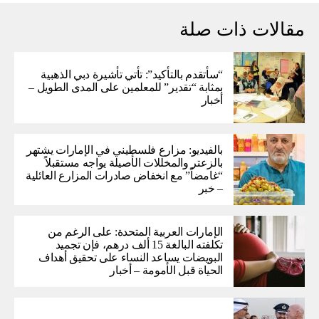
مقالات ذات صلة
“سأتقدم بالتأكيد”: تأتي تأشيرة دبي الذهبية
بمثابة “تقدير” للمعلمين على المدى الطويل –
أخبار
بالفيديو: مزارع فلسطيني في الإمارات يشتهر
بالزعتر والمخللات الأصيلة يواجه مستقبلاً
“غامضاً” ​​مع انخفاض صادرات المزارع العائلية
– خبر
الإمارات العربية المتحدة: على الرغم من
تكلفته البالغة 15 ألف درهم، فإن تجميد
البويضات يساعد النساء على تحقيق أهداف
الحياة قبل الأمومة – أخبار