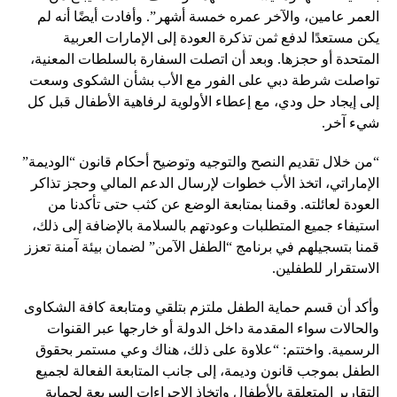
العمر عامين، والآخر عمره خمسة أشهر”. وأفادت أيضًا أنه لم
يكن مستعدًا لدفع ثمن تذكرة العودة إلى الإمارات العربية
المتحدة أو حجزها. وبعد أن اتصلت السفارة بالسلطات المعنية،
تواصلت شرطة دبي على الفور مع الأب بشأن الشكوى وسعت
إلى إيجاد حل ودي، مع إعطاء الأولوية لرفاهية الأطفال قبل كل
شيء آخر.
“من خلال تقديم النصح والتوجيه وتوضيح أحكام قانون “الوديمة”
الإماراتي، اتخذ الأب خطوات لإرسال الدعم المالي وحجز تذاكر
العودة لعائلته. وقمنا بمتابعة الوضع عن كثب حتى تأكدنا من
استيفاء جميع المتطلبات وعودتهم بالسلامة بالإضافة إلى ذلك،
قمنا بتسجيلهم في برنامج “الطفل الآمن” لضمان بيئة آمنة تعزز
الاستقرار للطفلين.
وأكد أن قسم حماية الطفل ملتزم بتلقي ومتابعة كافة الشكاوى
والحالات سواء المقدمة داخل الدولة أو خارجها عبر القنوات
الرسمية. واختتم: “علاوة على ذلك، هناك وعي مستمر بحقوق
الطفل بموجب قانون وديمة، إلى جانب المتابعة الفعالة لجميع
التقارير المتعلقة بالأطفال واتخاذ الإجراءات السريعة لحماية