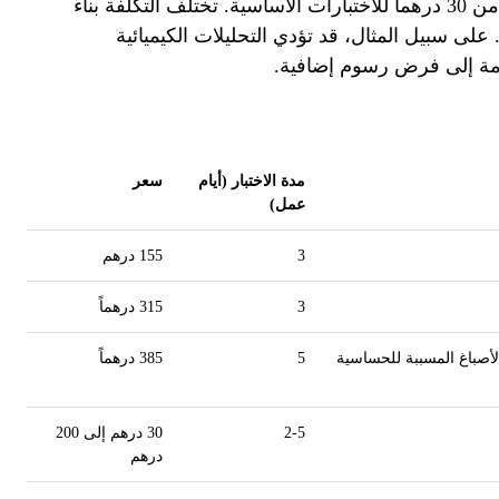
ويتم تقديم الخدمة بأسعار معقولة تبدأ من 30 درهماً للاختبارات الأساسية. تختلف التكلفة بناءً
 على سبيل المثال، قد تؤدي التحليلات الكيميائية
متقدمة إلى فرض رسوم إضافية.
مدة الاختبار (أيام
سعر
عمل)
3
155 درهم
3
315 درهماً
لأصباغ المسببة للحساسية
5
385 درهماً
2-5
30 درهم إلى 200
درهم