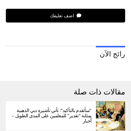
اضف تعليقك
رائج الآن
مقالات ذات صلة
“سأتقدم بالتأكيد”: تأتي تأشيرة دبي الذهبية
بمثابة “تقدير” للمعلمين على المدى الطويل –
أخبار