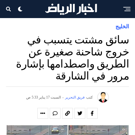
الخليج
سائق مشتت يتسبب في
خروج شاحنة صغيرة عن
الطريق واصطدامها بإشارة
مرور في الشارقة
كتب
فريق التحرير
-
السبت 17 يناير 5:33 ص