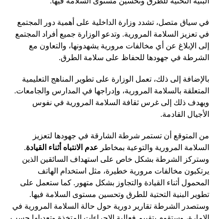
البنية التحتية للطرق وتحسين مستوى السلامة فيها.
في سياق متصل، تشدد وزارة الداخلية على أهمية دور المجتمع
في تعزيز السلامة المرورية. وتدعو الوزارة جميع أفراد المجتمع
إلى الإبلاغ عن أي مخالفات مرورية يشهدونها، والتعاون مع
الشرطة في جهودها للحفاظ على سلامة الطرق.
بالإضافة إلى ذلك، تعمل الوزارة على تطوير المناهج التعليمية
المتعلقة بالسلامة المرورية، وإدراجها في المدارس والجامعات.
ويهدف ذلك إلى غرس ثقافة السلامة المرورية في نفوس
الأجيال القادمة.
من المتوقع أن تستمر شرطة الشارقة في جهودها لتعزيز
السلامة المرورية والتوعية بمخاطر
عدم الانتباه أثناء القيادة
.
وستركز الشرطة بشكل خاص على استهداف السائقين الذين
يرتكبون مخالفات مرورية خطيرة، مثل استخدام الهاتف
المحمول أثناء القيادة والتجاوز بشكل متهور. كما ستعمل على
تطوير البنية التحتية للطرق وتحسين مستوى السلامة فيها.
وستصدر الشرطة تقارير دورية حول حالة السلامة المرورية في
الإمارة، وستقوم بتقييم فعالية الإجراءات المتخذة وتعديلها حسب