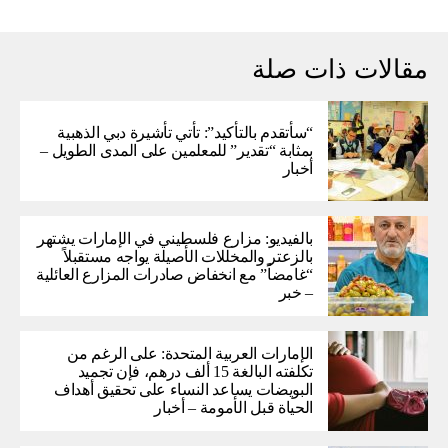
مقالات ذات صلة
“سأتقدم بالتأكيد”: تأتي تأشيرة دبي الذهبية
بمثابة “تقدير” للمعلمين على المدى الطويل –
أخبار
بالفيديو: مزارع فلسطيني في الإمارات يشتهر
بالزعتر والمخللات الأصيلة يواجه مستقبلاً
“غامضاً” ​​مع انخفاض صادرات المزارع العائلية
– خبر
الإمارات العربية المتحدة: على الرغم من
تكلفته البالغة 15 ألف درهم، فإن تجميد
البويضات يساعد النساء على تحقيق أهداف
الحياة قبل الأمومة – أخبار