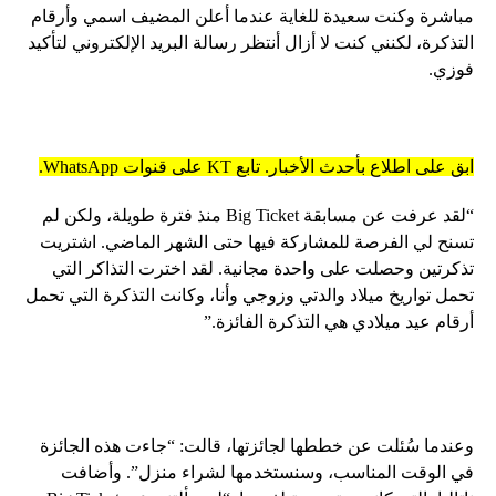
مباشرة وكنت سعيدة للغاية عندما أعلن المضيف اسمي وأرقام
التذكرة، لكنني كنت لا أزال أنتظر رسالة البريد الإلكتروني لتأكيد
فوزي.
ابق على اطلاع بأحدث الأخبار. تابع KT على قنوات WhatsApp.
“لقد عرفت عن مسابقة Big Ticket منذ فترة طويلة، ولكن لم
تسنح لي الفرصة للمشاركة فيها حتى الشهر الماضي. اشتريت
تذكرتين وحصلت على واحدة مجانية. لقد اخترت التذاكر التي
تحمل تواريخ ميلاد والدتي وزوجي وأنا، وكانت التذكرة التي تحمل
أرقام عيد ميلادي هي التذكرة الفائزة.”
وعندما سُئلت عن خططها لجائزتها، قالت: “جاءت هذه الجائزة
في الوقت المناسب، وسنستخدمها لشراء منزل”. وأضافت