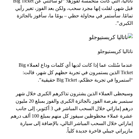
ناتاليا، التي كانت متحمسة لفوزها: “لو سألتني عن Big Ticket
قبل شهر، لقلت إنها مجرد سحب، ولكن بعد الفوز، تغير رأيي
تمامًا. سأستمر في محاولة حظي – يومًا ما، سأفوز بالجائزة
الكبرى”.
ناتاليا كريستيوجلو
عندما سُئلت عما إذا كانت لديها أي كلمات وداع لعملاء Big
Ticket الذين يستمرون في تجربة حظهم كل شهر، قالت:
“استمروا في تجربة حظكم، Big Ticket حقيقية”.
وسيحظى العملاء الذين يشترون تذاكرهم الكبرى خلال شهر
سبتمبر بفرصة الفوز بالجائزة الكبرى والفوز بمبلغ 20 مليون
درهم إماراتي خلال السحب المباشر في 3 أكتوبر، إلى جانب
عشرة عملاء محظوظين سيفوز كل منهم بمبلغ 100 ألف درهم
إماراتي خلال السحب المباشر التالي، بالإضافة إلى سيارة
مازيراتي جيبلي فاخرة جديدة كلياً.