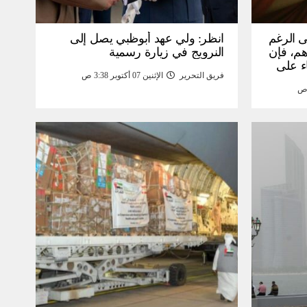
ى الرغم
انظر: ولي عهد أبوظبي يصل إلى
 15 ألف درهم، فإن
النرويج في زيارة رسمية
ء على
فريق التحرير
الإثنين 07 أكتوبر 3:38 ص
مومة –