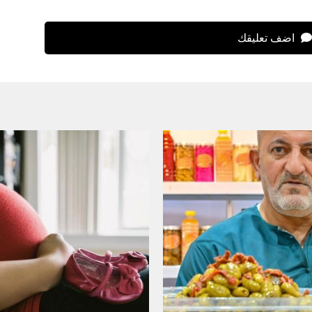
اضف تعليقك