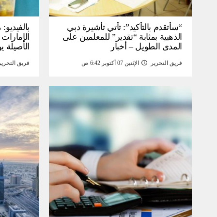
“سأتقدم بالتأكيد”: تأتي تأشيرة دبي
بالفيديو
الذهبية بمثابة “تقدير” للمعلمين على
الإمارات 
المدى الطويل – أخبار
الأصيلة يو
انخفاض صا
فريق التحرير
الإثنين 07 أكتوبر 6:42 ص
فريق التحرير
خبر