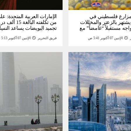
: مزارع فلسطيني في
الإمارات العربية المتحدة: عل
يشتهر بالزعتر والمخللات
من تكلفته البالغة
اجه مستقبلاً “غامضاً” ​​مع
تجميد البويضات يساعد النسا
درات المزارع العائلية –
تحقيق أهداف الحياة قبل الأ
الإثنين 07 أكتوبر 5:41 ص
فريق التحرير
الإثنين 07 أكتوبر 5:13 ص
أخبار