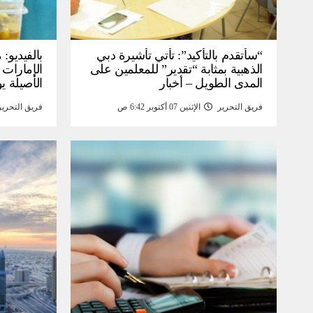
“سأتقدم بالتأكيد”: تأتي تأشيرة دبي
بالفيديو
الذهبية بمثابة “تقدير” للمعلمين على
الإمارات 
المدى الطويل – أخبار
الأصيلة يو
انخفاض صا
فريق التحرير
الإثنين 07 أكتوبر 6:42 ص
فريق التحرير
خبر