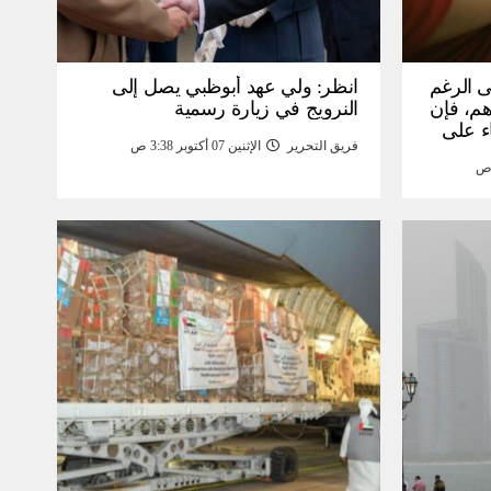
ى الرغم
انظر: ولي عهد أبوظبي يصل إلى
 15 ألف درهم، فإن
النرويج في زيارة رسمية
ء على
فريق التحرير
الإثنين 07 أكتوبر 3:38 ص
مومة –