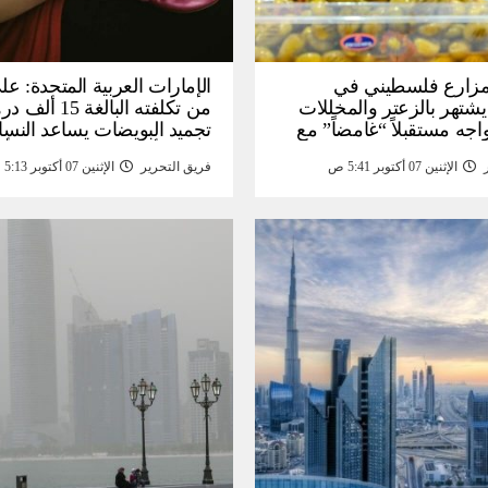
: مزارع فلسطيني في
الإمارات العربية المتحدة: عل
يشتهر بالزعتر والمخللات
من تكلفته البالغة
اجه مستقبلاً “غامضاً” ​​مع
تجميد البويضات يساعد النسا
درات المزارع العائلية –
تحقيق أهداف الحياة قبل الأ
الإثنين 07 أكتوبر 5:41 ص
فريق التحرير
الإثنين 07 أكتوبر 5:13 ص
أخبار