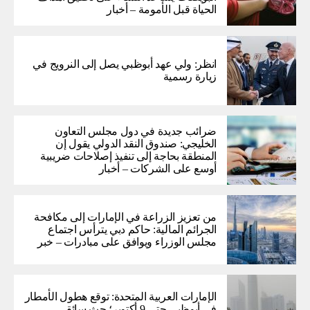
الحياة قبل الأمومة – أخبار
انظر: ولي عهد أبوظبي يصل إلى النرويج في
زيارة رسمية
ضرائب جديدة في دول مجلس التعاون
الخليجي: صندوق النقد الدولي يقول إن
المنطقة بحاجة إلى تنفيذ إصلاحات ضريبية
أوسع على الشركات – أخبار
من تعزيز الزراعة في الإمارات إلى مكافحة
الجرائم المالية: حاكم دبي يترأس اجتماع
مجلس الوزراء ويوافق على مبادرات – خبر
الإمارات العربية المتحدة: توقع هطول الأمطار
في أبوظبي حتى 9 أكتوبر؛ حث سائقي