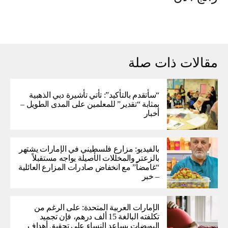
مقالات ذات صلة
“سأتقدم بالتأكيد”: تأتي تأشيرة دبي الذهبية
بمثابة “تقدير” للمعلمين على المدى الطويل –
أخبار
بالفيديو: مزارع فلسطيني في الإمارات يشتهر
بالزعتر والمخللات الأصيلة يواجه مستقبلاً
“غامضاً” ​​مع انخفاض صادرات المزارع العائلية
– خبر
الإمارات العربية المتحدة: على الرغم من
تكلفته البالغة 15 ألف درهم، فإن تجميد
البويضات يساعد النساء على تحقيق أهداف