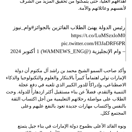
أهدافهم العليا، حتى يتمكنوا من تحقيق المزيد من الشرف
لأنفسهم وعائلاتهم والأمة.
رئيس الدولة يهنئ الطلاب الفائزين بالجوائز
#وام_نيوز
https://t.co/LuMSzxloM0
pic.twitter.com/H3JaDRF6PR
– وام الإنجليزية (@WAMNEWS_ENG)
1 أكتوبر 2024
وأكد صاحب السمو الشيخ محمد بن راشد آل مكتوم أن دولة
الإمارات تولي اهتماماً كبيراً بالابتكار والعلوم والتكنولوجيا والذكاء
الاصطناعي، وإدراكاً للدور الكبير الذي تلعبه في دفع عجلة
التنمية والتقدم، فضلاً عن بناء مستقبل أكثر ازدهاراً للدولة. وحث
الطلاب على مواصلة رحلاتهم التعليمية من أجل اكتساب الثقة
بالنفس واكتساب مهارات جديدة تعود بالنفع عليهم وعلى
المجتمع ككل.
ونوه القائد الأعلى بطموح دولة الإمارات في بناء جيل يتمتع