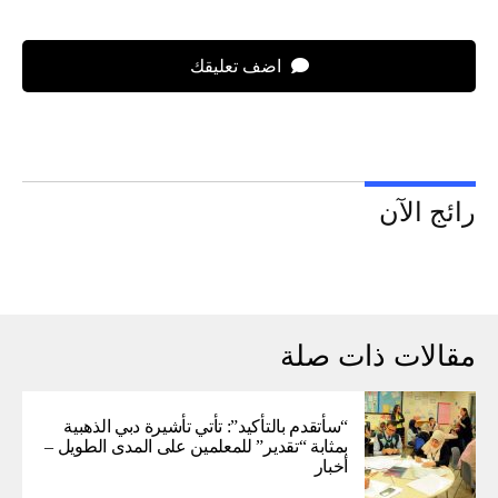
اضف تعليقك
رائج الآن
مقالات ذات صلة
“سأتقدم بالتأكيد”: تأتي تأشيرة دبي الذهبية
بمثابة “تقدير” للمعلمين على المدى الطويل –
أخبار