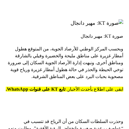
صورة KT: مهير دانجال
وبحسب المركز الوطني للأرصاد الجوية، من المتوقع هطول
أمطار غزيرة على مناطق مليحة والخضيرة وفيلي بالشارقة
ومناطق أخرى. ونبهت إدارة الأرصاد الجوية السكان إلى ضرورة
توخي الحيطة والحذر في حالة هطول أمطار غزيرة ورياح قوية
مصحوبة بحبات البرد على بعض المناطق الشرقية.
ابقى على اطلاع بأحدث الأخبار.
تابع KT على قنوات WhatsApp.
وحذرت السلطات السكان من أن الرياح قد تتسبب في
“عواصف رعدية صغيرة وانخفاض الرؤية الأفقية”، وطلبت منهم