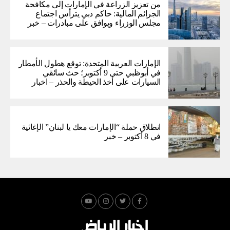
من تعزيز الزراعة في الإمارات إلى مكافحة
الجرائم المالية: حاكم دبي يترأس اجتماع
مجلس الوزراء ويوافق على مبادرات – خبر
الإمارات العربية المتحدة: توقع هطول الأمطار
في أبوظبي حتى 9 أكتوبر؛ حث سائقي
السيارات على أخذ الحيطة والحذر – اخبار
انطلاق حملة “الإمارات معك يا لبنان” الإغاثية
في 8 أكتوبر – خبر